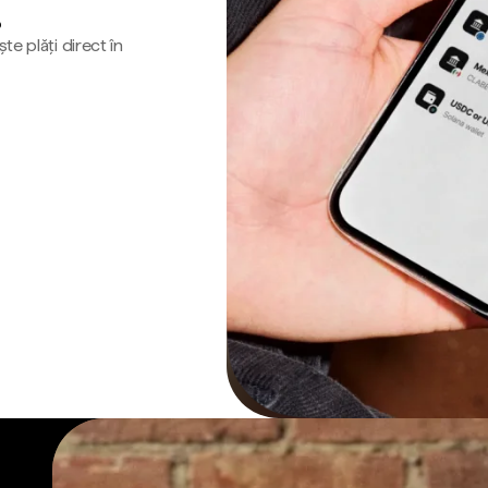
o
te plăți direct în