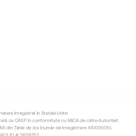
c
netare înregistrat în Statele Unite
zată ca CASP în conformitate cu MiCA de către Autoriteit
M) din Țările de Jos (număr de înregistrare 41000005).
 NMLS ID # 2639252