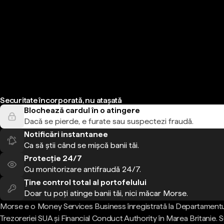
Securitate încorporată, nu atașată
Blochează cardul în o atingere
Dacă se pierde, e furate sau suspectezi fraudă.
Notificări instantanee
Ca să știi când se mișcă banii tăi.
Protecție 24/7
Cu monitorizare antifraudă 24/7.
Ține control total al portofelului
Doar tu poți atinge banii tăi, nici măcar Morse.
Morse e o Money Services Business înregistrată la Departamentu
Trezoreriei SUA și Financial Conduct Authority în Marea Britanie.