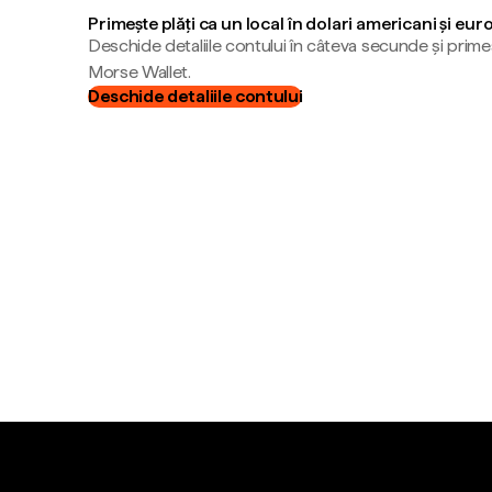
Primește plăți ca un local în dolari americani și eur
Deschide detaliile contului în câteva secunde și primeș
Morse Wallet.
Deschide detaliile contului