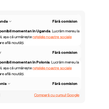
anda
Fără comision
ponibil momentan în
Uganda
.
Lucrăm mereu la
ii, așa că urmărește
rețelele noastre sociale
re află noutăți.
r
Fără comision
ponibil momentan în
Polonia
.
Lucrăm mereu la
ii, așa că urmărește
rețelele noastre sociale
re află noutăți.
onia
Fără comision
Compară cu cursul Google