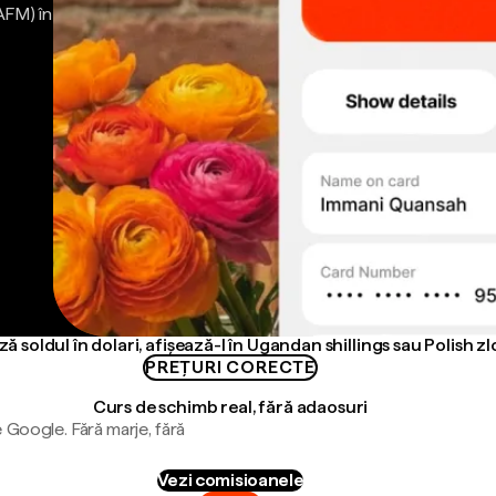
AFM) în
ă soldul în dolari, afișează-l în Ugandan shillings sau Polish zl
PREȚURI CORECTE
Curs de schimb real, fără adaosuri
 Google. Fără marje, fără
Vezi comisioanele