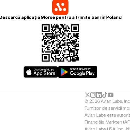
Descarcă aplicația Morse pentru a trimite bani în Poland
© 2026 Avian Labs, In
Furnizor de servicii mo
Avian Labs este autori
Financiële Markten (AF
Avian Labs USA, Inc.,