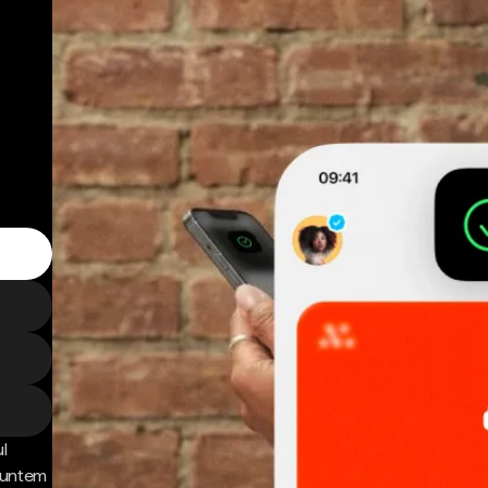
l
 Suntem