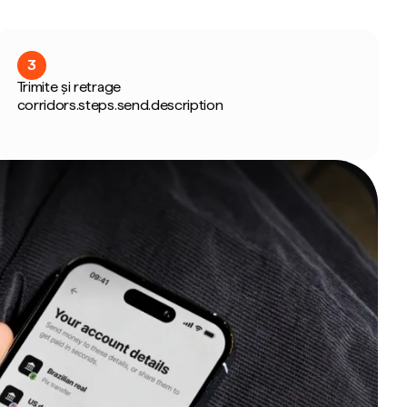
3
Trimite și retrage
corridors.steps.send.description