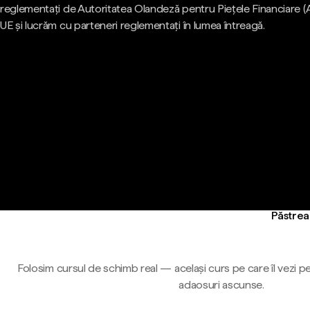
reglementați de Autoritatea Olandeză pentru Piețele Financiare (
UE și lucrăm cu parteneri reglementați în lumea întreagă.
Păstreaz
Folosim cursul de schimb real — același curs pe care îl vezi pe
adaosuri ascunse.