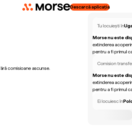
Descarcă aplicația
Tu locuiești în
Ug
Morse nu este dis
extinderea acoperir
pentru a fi primul ca
Comision transfe
 fără comisioane ascunse.
Morse nu este dis
extinderea acoperir
pentru a fi primul ca
Ei locuiesc în
Pol