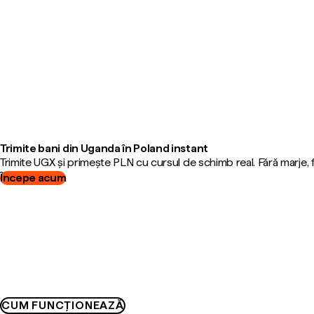
Trimite bani din Uganda în Poland instant
Trimite UGX și primește PLN cu cursul de schimb real. Fără marje,
Începe acum
CUM FUNCȚIONEAZĂ