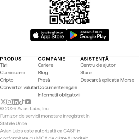
PRODUS
COMPANIE
ASISTENȚĂ
Țări
Cariere
Centru de ajutor
Comisioane
Blog
Stare
Cripto
Presă
Descarcă aplicația Morse
Convertor valutar
Documente legale
Informații obligatorii
© 2026 Avian Labs, Inc
Furnizor de servicii monetare înregistrat în
Statele Unite
Avian Labs este autorizată ca CASP în
conformitate cu MiCA de către Autoriteit