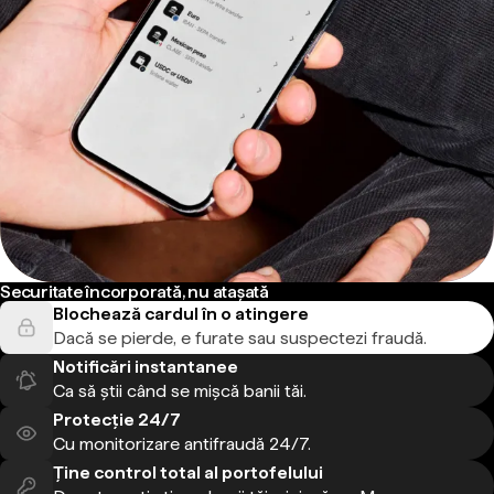
Securitate încorporată, nu atașată
Blochează cardul în o atingere
Dacă se pierde, e furate sau suspectezi fraudă.
Notificări instantanee
Ca să știi când se mișcă banii tăi.
Protecție 24/7
Cu monitorizare antifraudă 24/7.
Ține control total al portofelului