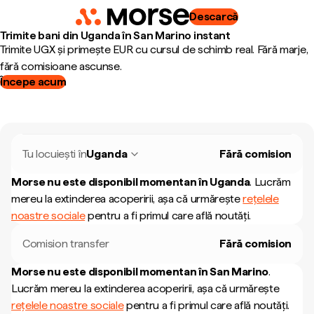
Descarcă
Trimite bani din Uganda în San Marino instant
Trimite UGX și primește EUR cu cursul de schimb real. Fără marje,
fără comisioane ascunse.
Începe acum
Tu locuiești în
Uganda
Fără comision
Morse nu este disponibil momentan în
Uganda
.
Lucrăm
mereu la extinderea acoperirii, așa că urmărește
rețelele
noastre sociale
pentru a fi primul care află noutăți.
Comision transfer
Fără comision
Morse nu este disponibil momentan în
San Marino
.
Lucrăm mereu la extinderea acoperirii, așa că urmărește
rețelele noastre sociale
pentru a fi primul care află noutăți.