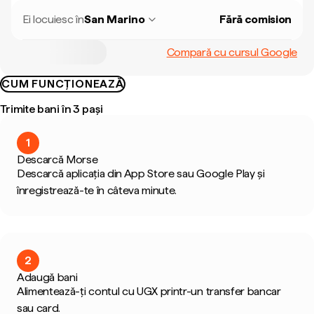
Ei locuiesc în
San Marino
Fără comision
Compară cu cursul Google
CUM FUNCȚIONEAZĂ
Trimite bani în 3 pași
1
Descarcă Morse
Descarcă aplicația din App Store sau Google Play și
înregistrează-te în câteva minute.
2
Adaugă bani
Alimentează-ți contul cu UGX printr-un transfer bancar
sau card.