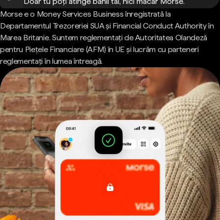
Doar tu poți atinge banii tăi, nici măcar Morse.
Morse e o Money Services Business înregistrată la
Departamentul Trezoreriei SUA și Financial Conduct Authority în
Marea Britanie. Suntem reglementați de Autoritatea Olandeză
pentru Piețele Financiare (AFM) în UE și lucrăm cu parteneri
reglementați în lumea întreagă.