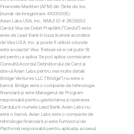
Financiële Markten (AFM) din Țările de Jos
(număr de înregistrare 41000005).
Avian Labs USA, Inc., NMLS ID # 2639252
Cardul Visa de Debit Preplătit ("Cardul") este
emis de Lead Bank în baza licenței acordate
de Visa U.S.A. Inc. și poate fi utilizat oriunde
este acceptat Visa. Trebuie să ai cel puțin 18
ani pentru a aplica. Se pot aplica comisioane.
Consultă Acordul Deținătorului de Card și
site-ul Avian Labs pentru mai multe detalii.
Bridge Ventures LLC ("Bridge") nu este o
bancă. Bridge este o companie de tehnologie
financiară și este Managerul de Program
responsabil pentru gestionarea și operarea
Cardului în numele Lead Bank. Avian Labs nu
este o bancă. Avian Labs este o companie de
tehnologie financiară și este Furnizorul de
Platformă responsabil pentru aplicația, accesul