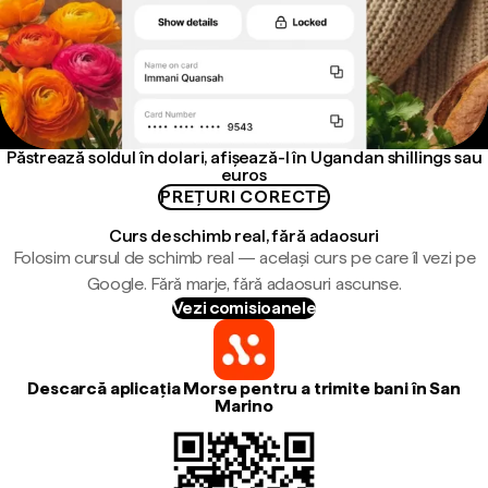
Păstrează soldul în dolari, afișează-l în Ugandan shillings sau
euros
PREȚURI CORECTE
Curs de schimb real, fără adaosuri
Folosim cursul de schimb real — același curs pe care îl vezi pe
Google. Fără marje, fără adaosuri ascunse.
Vezi comisioanele
Descarcă aplicația Morse pentru a trimite bani în San
Marino