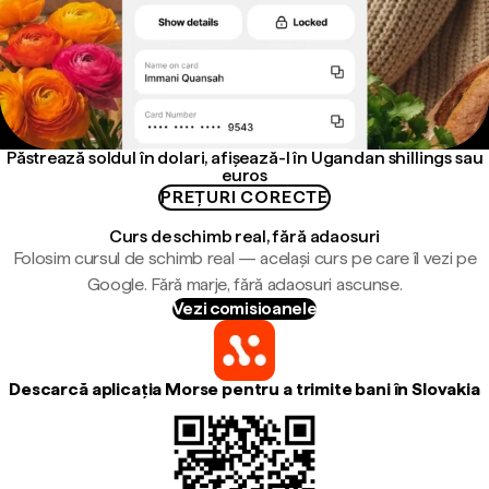
Păstrează soldul în dolari, afișează-l în Ugandan shillings sau
euros
PREȚURI CORECTE
Curs de schimb real, fără adaosuri
Folosim cursul de schimb real — același curs pe care îl vezi pe
Google. Fără marje, fără adaosuri ascunse.
Vezi comisioanele
Descarcă aplicația Morse pentru a trimite bani în Slovakia