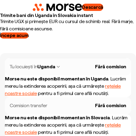
Descarcă
Trimite bani din Uganda în Slovakia instant
Trimite UGX și primește EUR cu cursul de schimb real. Fără marje,
fără comisioane ascunse.
Începe acum
Tu locuiești în
Uganda
Fără comision
Morse nu este disponibil momentan în
Uganda
.
Lucrăm
mereu la extinderea acoperirii, așa că urmărește
rețelele
noastre sociale
pentru a fi primul care află noutăți.
Comision transfer
Fără comision
Morse nu este disponibil momentan în
Slovacia
.
Lucrăm
mereu la extinderea acoperirii, așa că urmărește
rețelele
noastre sociale
pentru a fi primul care află noutăți.