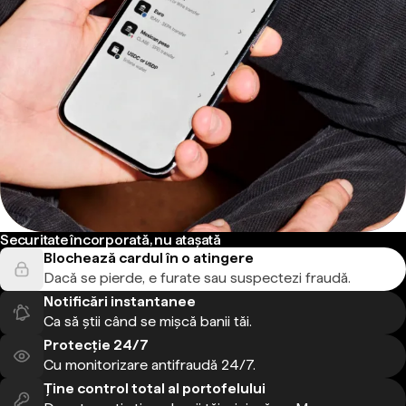
Securitate încorporată, nu atașată
Blochează cardul în o atingere
Dacă se pierde, e furate sau suspectezi fraudă.
Notificări instantanee
Ca să știi când se mișcă banii tăi.
Protecție 24/7
Cu monitorizare antifraudă 24/7.
Ține control total al portofelului