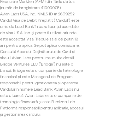
Financiële Markten (AFM) din Țările de Jos
(număr de înregistrare 41000005).
Avian Labs USA, Inc., NMLS ID # 2639252
Cardul Visa de Debit Preplătit ("Cardul") este
emis de Lead Bank în baza licenței acordate
de Visa U.S.A. Inc. și poate fi utilizat oriunde
este acceptat Visa. Trebuie să ai cel puțin 18
ani pentru a aplica. Se pot aplica comisioane.
Consultă Acordul Deținătorului de Card și
site-ul Avian Labs pentru mai multe detalii.
Bridge Ventures LLC ("Bridge") nu este o
bancă. Bridge este o companie de tehnologie
financiară și este Managerul de Program
responsabil pentru gestionarea și operarea
Cardului în numele Lead Bank. Avian Labs nu
este o bancă. Avian Labs este o companie de
tehnologie financiară și este Furnizorul de
Platformă responsabil pentru aplicația, accesul
și gestionarea cardului.