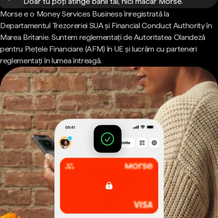
Doar tu poți atinge banii tăi, nici măcar Morse.
Morse e o Money Services Business înregistrată la
Departamentul Trezoreriei SUA și Financial Conduct Authority în
Marea Britanie. Suntem reglementați de Autoritatea Olandeză
pentru Piețele Financiare (AFM) în UE și lucrăm cu parteneri
reglementați în lumea întreagă.