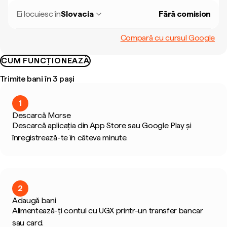
Ei locuiesc în
Slovacia
Fără comision
Compară cu cursul Google
CUM FUNCȚIONEAZĂ
Trimite bani în 3 pași
1
Descarcă Morse
Descarcă aplicația din App Store sau Google Play și
înregistrează-te în câteva minute.
2
Adaugă bani
Alimentează-ți contul cu UGX printr-un transfer bancar
sau card.