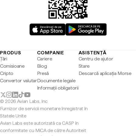
PRODUS
COMPANIE
ASISTENȚĂ
Țări
Cariere
Centru de ajutor
Comisioane
Blog
Stare
Cripto
Presă
Descarcă aplicația Morse
Convertor valutar
Documente legale
Informații obligatorii
© 2026 Avian Labs, Inc
Furnizor de servicii monetare înregistrat în
Statele Unite
Avian Labs este autorizată ca CASP în
conformitate cu MiCA de către Autoriteit