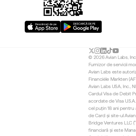
© 2026 Avian Labs, In
Furnizor de servicii mo
Avian Labs este autori
Financiële Markten (AF
Avian Labs USA, Inc.,
Cardul Visa de Debit Pr
acordate de Visa U.S.A. 
cel puțin 18 ani pentru
de Card și site-ul Avian
Bridge Ventures LLC (
financiară și este Man