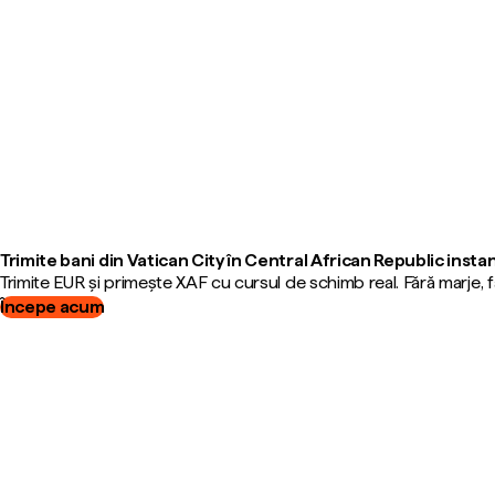
Trimite bani din Vatican City în Central African Republic insta
Trimite EUR și primește XAF cu cursul de schimb real. Fără marje,
Începe acum