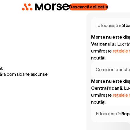
Descarcă aplicația
Tu locuiești în
Sta
Morse nu este dis
Vaticanului
.
Lucrăm
urmărește
rețelele
noutăți.
nt
Comision transfe
 fără comisioane ascunse.
Morse nu este dis
Centrafricană
.
Luc
urmărește
rețelele
noutăți.
Ei locuiesc în
Rep