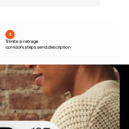
3
Trimite și retrage
corridors.steps.send.description