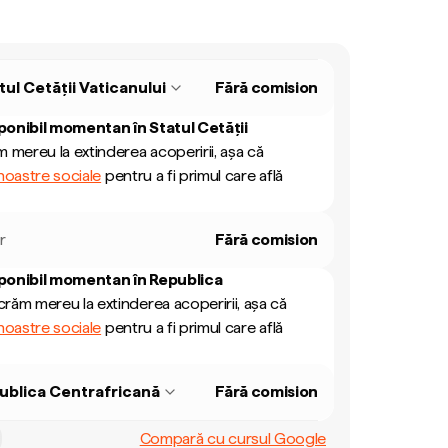
tul Cetății Vaticanului
Fără comision
ponibil momentan în
Statul Cetății
 mereu la extinderea acoperirii, așa că
 noastre sociale
pentru a fi primul care află
r
Fără comision
ponibil momentan în
Republica
răm mereu la extinderea acoperirii, așa că
 noastre sociale
pentru a fi primul care află
ublica Centrafricană
Fără comision
Compară cu cursul Google