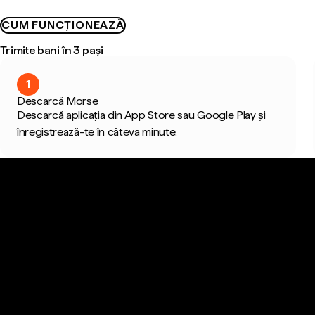
CUM FUNCȚIONEAZĂ
Trimite bani în 3 pași
1
Descarcă Morse
Descarcă aplicația din App Store sau Google Play și
înregistrează-te în câteva minute.