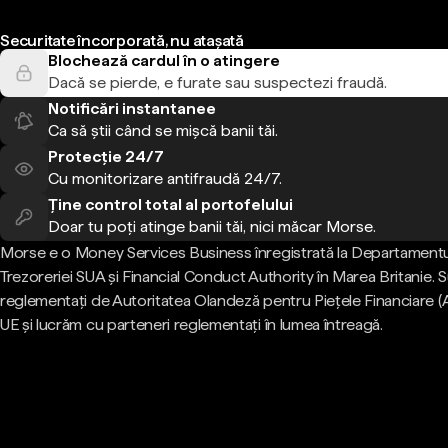
Securitate încorporată, nu atașată
Blochează cardul în o atingere
Dacă se pierde, e furate sau suspectezi fraudă.
Notificări instantanee
Ca să știi când se mișcă banii tăi.
Protecție 24/7
Cu monitorizare antifraudă 24/7.
Ține control total al portofelului
Doar tu poți atinge banii tăi, nici măcar Morse.
Morse e o Money Services Business înregistrată la Departamentu
Trezoreriei SUA și Financial Conduct Authority în Marea Britanie.
reglementați de Autoritatea Olandeză pentru Piețele Financiare (
UE și lucrăm cu parteneri reglementați în lumea întreagă.