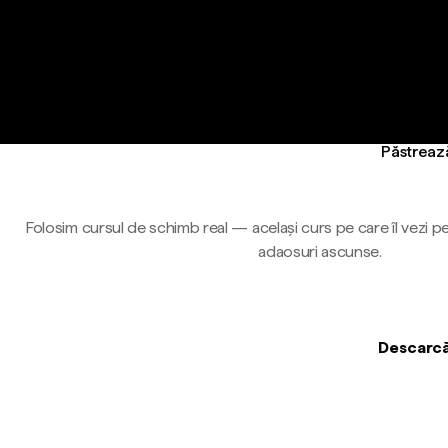
Păstrează
Folosim cursul de schimb real — același curs pe care îl vezi pe
adaosuri ascunse.
Descarcă 