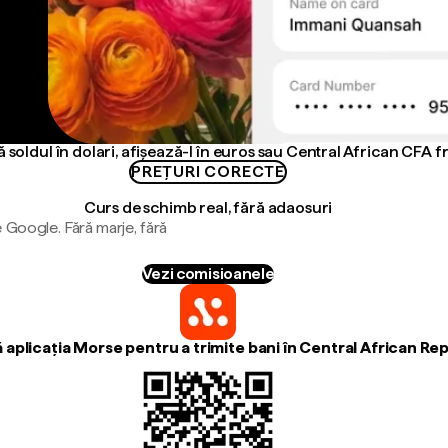
 soldul în dolari, afișează-l în euros sau Central African CFA f
PREȚURI CORECTE
Curs de schimb real, fără adaosuri
 Google. Fără marje, fără
Vezi comisioanele
aplicația Morse pentru a trimite bani în Central African Re