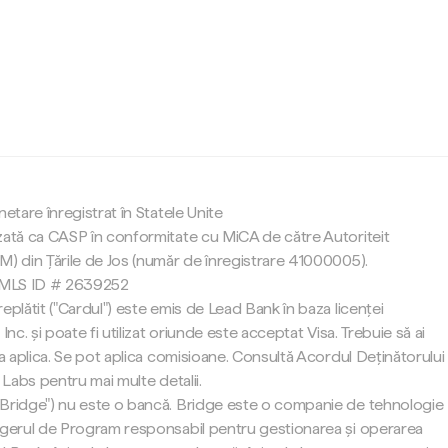
c
netare înregistrat în Statele Unite
zată ca CASP în conformitate cu MiCA de către Autoriteit
M) din Țările de Jos (număr de înregistrare 41000005).
 NMLS ID # 2639252
eplătit ("Cardul") este emis de Lead Bank în baza licenței
Inc. și poate fi utilizat oriunde este acceptat Visa. Trebuie să ai
 a aplica. Se pot aplica comisioane. Consultă Acordul Deținătorului
 Labs pentru mai multe detalii.
"Bridge") nu este o bancă. Bridge este o companie de tehnologie
agerul de Program responsabil pentru gestionarea și operarea