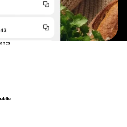
rancs
public