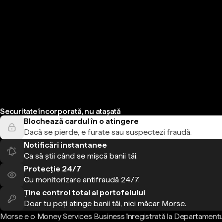
Securitate încorporată, nu atașată
Blochează cardul în o atingere
Dacă se pierde, e furate sau suspectezi fraudă.
Notificări instantanee
Ca să știi când se mișcă banii tăi.
Protecție 24/7
Cu monitorizare antifraudă 24/7.
Ține control total al portofelului
Doar tu poți atinge banii tăi, nici măcar Morse.
Morse e o Money Services Business înregistrată la Departamentu