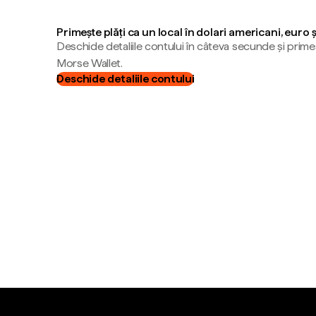
Primește plăți ca un local în dolari americani, euro 
Deschide detaliile contului în câteva secunde și primeș
Morse Wallet.
Deschide detaliile contului