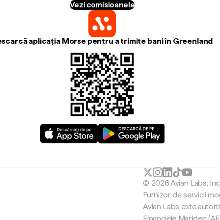
Vezi comisioanele
scarcă aplicația Morse pentru a trimite bani în Greenland
© 2026 Avian Labs, In
Furnizor de servicii mo
Avian Labs este autori
Financiële Markten (AF