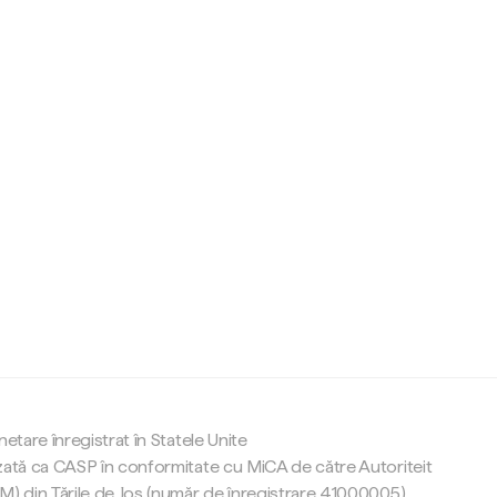
c
netare înregistrat în Statele Unite
zată ca CASP în conformitate cu MiCA de către Autoriteit
M) din Țările de Jos (număr de înregistrare 41000005).