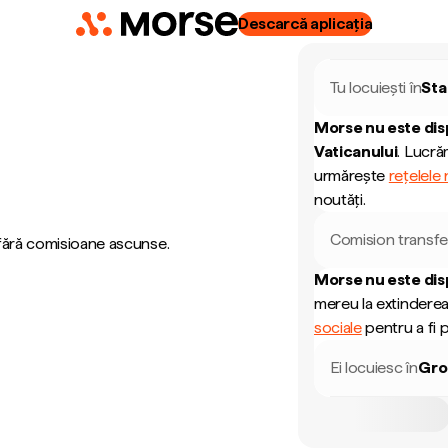
Descarcă aplicația
Tu locuiești în
Sta
Morse nu este dis
Vaticanului
.
Lucrăm
urmărește
rețelele
noutăți.
Comision transfe
 fără comisioane ascunse.
Morse nu este dis
mereu la extinderea
sociale
pentru a fi p
Ei locuiesc în
Gro