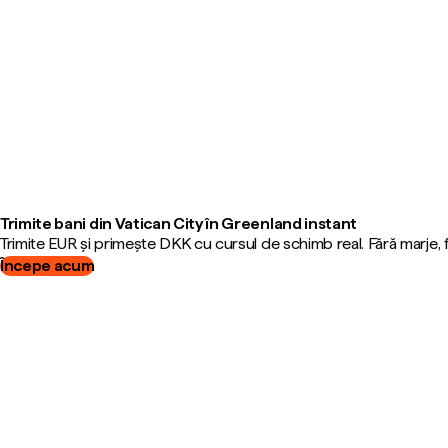
Trimite bani din Vatican City în Greenland instant
Trimite EUR și primește DKK cu cursul de schimb real. Fără marje,
Începe acum