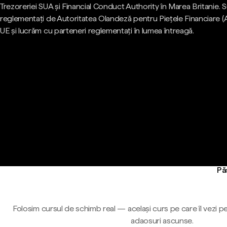
Trezoreriei SUA și Financial Conduct Authority în Marea Britanie.
reglementați de Autoritatea Olandeză pentru Piețele Financiare (
UE și lucrăm cu parteneri reglementați în lumea întreagă.
Pă
Folosim cursul de schimb real — același curs pe care îl vezi pe
adaosuri ascunse.