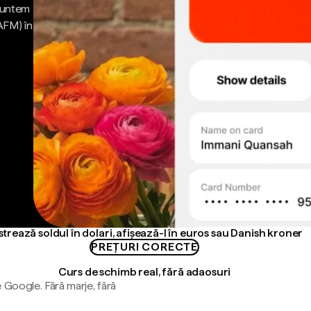
 Suntem
AFM) în
strează soldul în dolari, afișează-l în euros sau Danish kroner
PREȚURI CORECTE
Curs de schimb real, fără adaosuri
 Google. Fără marje, fără