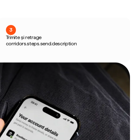
3
Trimite și retrage
corridors.steps.send.description