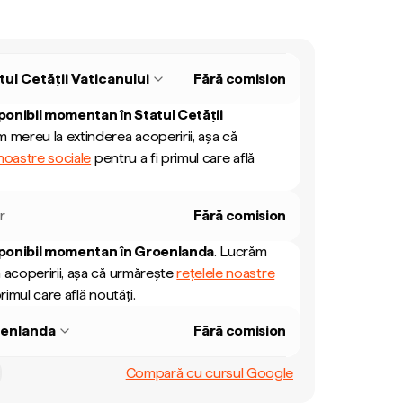
tul Cetății Vaticanului
Fără comision
ponibil momentan în
Statul Cetății
 mereu la extinderea acoperirii, așa că
 noastre sociale
pentru a fi primul care află
r
Fără comision
ponibil momentan în
Groenlanda
.
Lucrăm
 acoperirii, așa că urmărește
rețelele noastre
rimul care află noutăți.
enlanda
Fără comision
Compară cu cursul Google