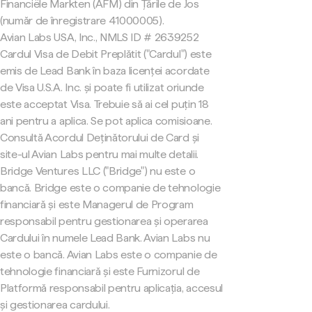
Financiële Markten (AFM) din Țările de Jos
(număr de înregistrare 41000005).
Avian Labs USA, Inc., NMLS ID # 2639252
Cardul Visa de Debit Preplătit ("Cardul") este
emis de Lead Bank în baza licenței acordate
de Visa U.S.A. Inc. și poate fi utilizat oriunde
este acceptat Visa. Trebuie să ai cel puțin 18
ani pentru a aplica. Se pot aplica comisioane.
Consultă Acordul Deținătorului de Card și
site-ul Avian Labs pentru mai multe detalii.
Bridge Ventures LLC ("Bridge") nu este o
bancă. Bridge este o companie de tehnologie
financiară și este Managerul de Program
responsabil pentru gestionarea și operarea
Cardului în numele Lead Bank. Avian Labs nu
este o bancă. Avian Labs este o companie de
tehnologie financiară și este Furnizorul de
Platformă responsabil pentru aplicația, accesul
și gestionarea cardului.