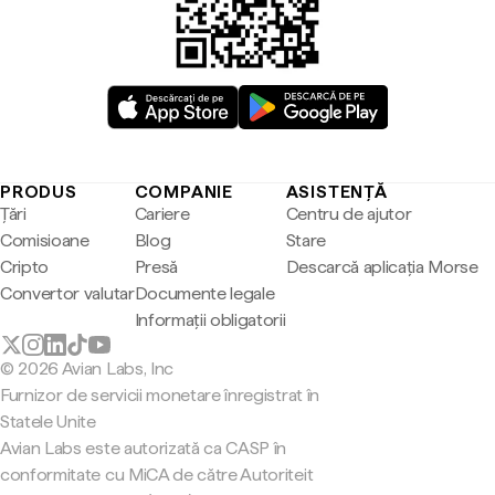
PRODUS
COMPANIE
ASISTENȚĂ
Țări
Cariere
Centru de ajutor
Comisioane
Blog
Stare
Cripto
Presă
Descarcă aplicația Morse
Convertor valutar
Documente legale
Informații obligatorii
© 2026 Avian Labs, Inc
Furnizor de servicii monetare înregistrat în
Statele Unite
Avian Labs este autorizată ca CASP în
conformitate cu MiCA de către Autoriteit