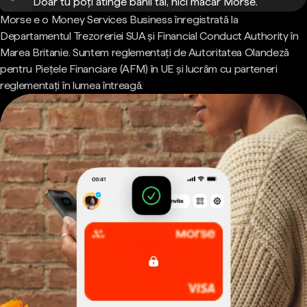
Doar tu poți atinge banii tăi, nici măcar Morse.
Morse e o Money Services Business înregistrată la
Departamentul Trezoreriei SUA și Financial Conduct Authority în
Marea Britanie. Suntem reglementați de Autoritatea Olandeză
pentru Piețele Financiare (AFM) în UE și lucrăm cu parteneri
reglementați în lumea întreagă.