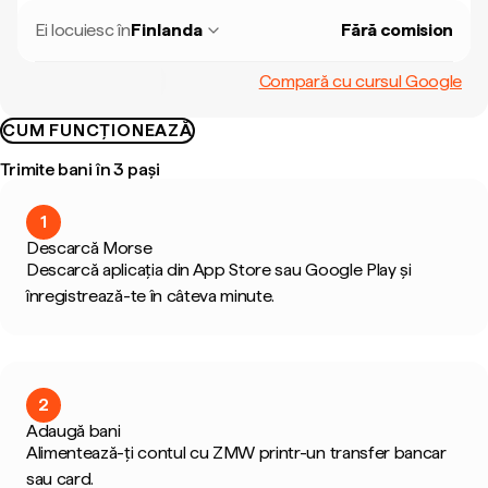
Ei locuiesc în
Finlanda
Fără comision
Compară cu cursul Google
CUM FUNCȚIONEAZĂ
Trimite bani în 3 pași
1
Descarcă Morse
Descarcă aplicația din App Store sau Google Play și
înregistrează-te în câteva minute.
2
Adaugă bani
Alimentează-ți contul cu ZMW printr-un transfer bancar
sau card.