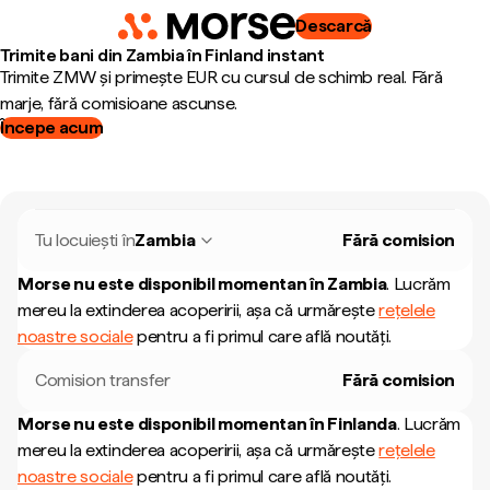
Descarcă
Trimite bani din Zambia în Finland instant
Trimite ZMW și primește EUR cu cursul de schimb real. Fără
marje, fără comisioane ascunse.
Începe acum
Tu locuiești în
Zambia
Fără comision
Morse nu este disponibil momentan în
Zambia
.
Lucrăm
mereu la extinderea acoperirii, așa că urmărește
rețelele
noastre sociale
pentru a fi primul care află noutăți.
Comision transfer
Fără comision
Morse nu este disponibil momentan în
Finlanda
.
Lucrăm
mereu la extinderea acoperirii, așa că urmărește
rețelele
noastre sociale
pentru a fi primul care află noutăți.