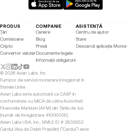
PRODUS
COMPANIE
ASISTENȚĂ
Țări
Cariere
Centru de ajutor
Comisioane
Blog
Stare
Cripto
Presă
Descarcă aplicația Morse
Convertor valutar
Documente legale
Informații obligatorii
© 2026 Avian Labs, Inc
Furnizor de servicii monetare înregistrat în
Statele Unite
Avian Labs este autorizată ca CASP în
conformitate cu MiCA de către Autoriteit
Financiële Markten (AFM) din Țările de Jos
(număr de înregistrare 41000005).
Avian Labs USA, Inc., NMLS ID # 2639252
Cardul Visa de Debit Preplătit ("Cardul") este