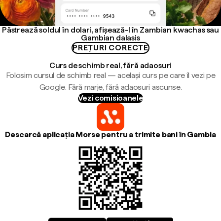
Păstrează soldul în dolari, afișează-l în Zambian kwachas sau
Gambian dalasis
PREȚURI CORECTE
Curs de schimb real, fără adaosuri
Folosim cursul de schimb real — același curs pe care îl vezi pe
Google. Fără marje, fără adaosuri ascunse.
Vezi comisioanele
Descarcă aplicația Morse pentru a trimite bani în Gambia