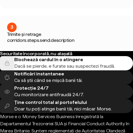
3
Trimite și retrage
corridors.steps.send.description
Securitate încorporată, nu atașată
Blochează cardul în o atingere
Dacă se pierde, e furate sau suspectezi fraudă.
Notificări instantanee
Ca să știi când se mișcă banii tăi.
Protecție 24/7
Cu monitorizare antifraudă 24/7.
Ține control total al portofelului
Doar tu poți atinge banii tăi, nici măcar Morse.
Morse e o Money Services Business înregistrată la
Departamentul Trezoreriei SUA și Financial Conduct Authority în
Marea Britanie. Suntem reglementați de Autoritatea Olandeză