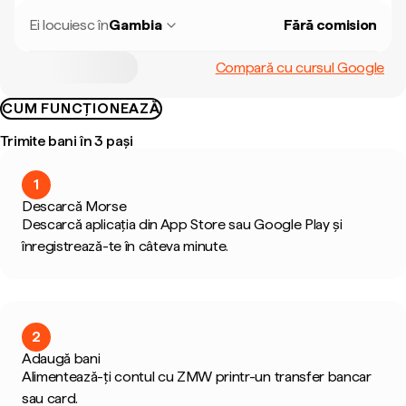
Ei locuiesc în
Gambia
Fără comision
Compară cu cursul Google
CUM FUNCȚIONEAZĂ
Trimite bani în 3 pași
1
Descarcă Morse
Descarcă aplicația din App Store sau Google Play și
înregistrează-te în câteva minute.
2
Adaugă bani
Alimentează-ți contul cu ZMW printr-un transfer bancar
sau card.