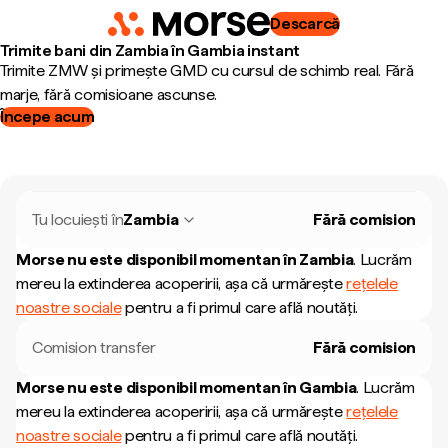
Descarcă
Trimite bani din Zambia în Gambia instant
Trimite ZMW și primește GMD cu cursul de schimb real. Fără
marje, fără comisioane ascunse.
Începe acum
Tu locuiești în
Zambia
Fără comision
Morse nu este disponibil momentan în
Zambia
.
Lucrăm
mereu la extinderea acoperirii, așa că urmărește
rețelele
noastre sociale
pentru a fi primul care află noutăți.
Comision transfer
Fără comision
Morse nu este disponibil momentan în
Gambia
.
Lucrăm
mereu la extinderea acoperirii, așa că urmărește
rețelele
noastre sociale
pentru a fi primul care află noutăți.