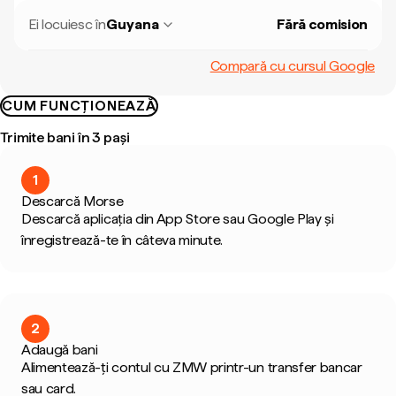
Ei locuiesc în
Guyana
Fără comision
Compară cu cursul Google
CUM FUNCȚIONEAZĂ
Trimite bani în 3 pași
1
Descarcă Morse
Descarcă aplicația din App Store sau Google Play și
înregistrează-te în câteva minute.
2
Adaugă bani
Alimentează-ți contul cu ZMW printr-un transfer bancar
sau card.