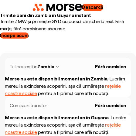
Descarcă
Trimite bani din Zambia în Guyana instant
Trimite ZMW și primește GYD cu cursul de schimb real. Fără
marje, fără comisioane ascunse.
Începe acum
Tu locuiești în
Zambia
Fără comision
Morse nu este disponibil momentan în
Zambia
.
Lucrăm
mereu la extinderea acoperirii, așa că urmărește
rețelele
noastre sociale
pentru a fi primul care află noutăți.
Comision transfer
Fără comision
Morse nu este disponibil momentan în
Guyana
.
Lucrăm
mereu la extinderea acoperirii, așa că urmărește
rețelele
noastre sociale
pentru a fi primul care află noutăți.