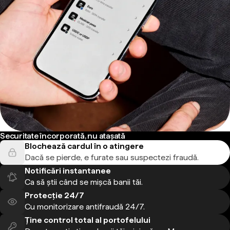
Securitate încorporată, nu atașată
Blochează cardul în o atingere
Dacă se pierde, e furate sau suspectezi fraudă.
Notificări instantanee
Ca să știi când se mișcă banii tăi.
Protecție 24/7
Cu monitorizare antifraudă 24/7.
Ține control total al portofelului