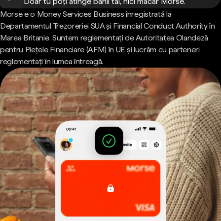
Doar tu poți atinge banii tăi, nici măcar Morse.
Morse e o Money Services Business înregistrată la
Departamentul Trezoreriei SUA și Financial Conduct Authority în
Marea Britanie. Suntem reglementați de Autoritatea Olandeză
pentru Piețele Financiare (AFM) în UE și lucrăm cu parteneri
reglementați în lumea întreagă.