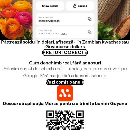
Păstrează soldul în dolari, afișează-l în Zambian kwachas sau
Guyanaese dollars
PREȚURI CORECTE
Curs de schimb real, fără adaosuri
Folosim cursul de schimb real — același curs pe care îl vezi pe
Google. Fără marje, fără adaosuri ascunse.
Vezi comisioanele
Descarcă aplicația Morse pentru a trimite bani în Guyana