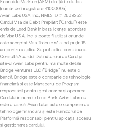
Financiële Markten (AFM) din Țările de Jos
(număr de înregistrare 41000005).
Avian Labs USA, Inc., NMLS ID # 2639252
Cardul Visa de Debit Preplătit ("Cardul") este
emis de Lead Bank în baza licenței acordate
de Visa U.S.A. Inc. și poate fi utilizat oriunde
este acceptat Visa. Trebuie să ai cel puțin 18
ani pentru a aplica. Se pot aplica comisioane.
Consultă Acordul Deținătorului de Card și
site-ul Avian Labs pentru mai multe detalii.
Bridge Ventures LLC ("Bridge") nu este o
bancă. Bridge este o companie de tehnologie
financiară și este Managerul de Program
responsabil pentru gestionarea și operarea
Cardului în numele Lead Bank. Avian Labs nu
este o bancă. Avian Labs este o companie de
tehnologie financiară și este Furnizorul de
Platformă responsabil pentru aplicația, accesul
și gestionarea cardului.