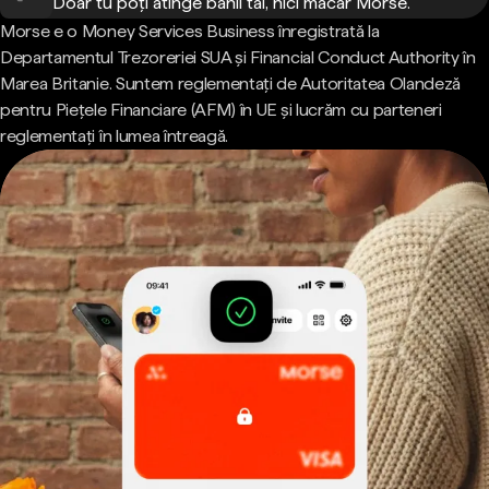
Doar tu poți atinge banii tăi, nici măcar Morse.
Morse e o Money Services Business înregistrată la
Departamentul Trezoreriei SUA și Financial Conduct Authority în
Marea Britanie. Suntem reglementați de Autoritatea Olandeză
pentru Piețele Financiare (AFM) în UE și lucrăm cu parteneri
reglementați în lumea întreagă.