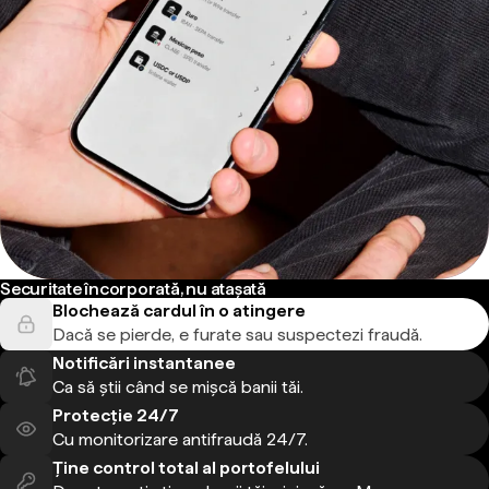
Securitate încorporată, nu atașată
Blochează cardul în o atingere
Dacă se pierde, e furate sau suspectezi fraudă.
Notificări instantanee
Ca să știi când se mișcă banii tăi.
Protecție 24/7
Cu monitorizare antifraudă 24/7.
Ține control total al portofelului