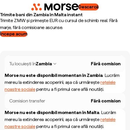
Descarcă
Trimite bani din Zambia în Malta instant
Trimite ZMW și primește EUR cu cursul de schimb real. Fără
marje, fără comisioane ascunse.
Începe acum
Tu locuiești în
Zambia
Fără comision
Morse nu este disponibil momentan în
Zambia
.
Lucrăm
mereu la extinderea acoperirii, așa că urmărește
rețelele
noastre sociale
pentru a fi primul care află noutăți.
Comision transfer
Fără comision
Morse nu este disponibil momentan în
Malta
.
Lucrăm
mereu la extinderea acoperirii, așa că urmărește
rețelele
noastre sociale
pentru a fi primul care află noutăți.