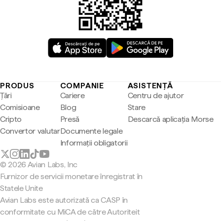
PRODUS
COMPANIE
ASISTENȚĂ
Țări
Cariere
Centru de ajutor
Comisioane
Blog
Stare
Cripto
Presă
Descarcă aplicația Morse
Convertor valutar
Documente legale
Informații obligatorii
© 2026 Avian Labs, Inc
Furnizor de servicii monetare înregistrat în
Statele Unite
Avian Labs este autorizată ca CASP în
conformitate cu MiCA de către Autoriteit