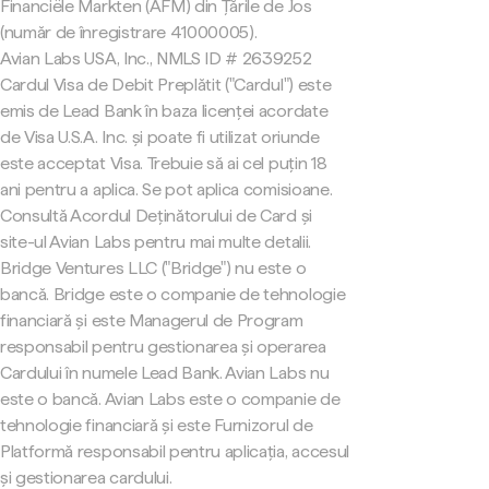
Financiële Markten (AFM) din Țările de Jos
(număr de înregistrare 41000005).
Avian Labs USA, Inc., NMLS ID # 2639252
Cardul Visa de Debit Preplătit ("Cardul") este
emis de Lead Bank în baza licenței acordate
de Visa U.S.A. Inc. și poate fi utilizat oriunde
este acceptat Visa. Trebuie să ai cel puțin 18
ani pentru a aplica. Se pot aplica comisioane.
Consultă Acordul Deținătorului de Card și
site-ul Avian Labs pentru mai multe detalii.
Bridge Ventures LLC ("Bridge") nu este o
bancă. Bridge este o companie de tehnologie
financiară și este Managerul de Program
responsabil pentru gestionarea și operarea
Cardului în numele Lead Bank. Avian Labs nu
este o bancă. Avian Labs este o companie de
tehnologie financiară și este Furnizorul de
Platformă responsabil pentru aplicația, accesul
și gestionarea cardului.