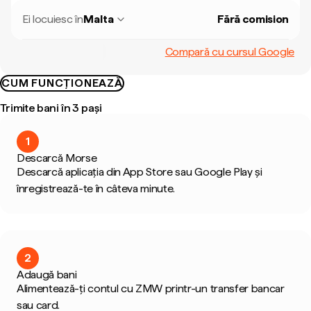
Ei locuiesc în
Malta
Fără comision
Compară cu cursul Google
CUM FUNCȚIONEAZĂ
Trimite bani în 3 pași
1
Descarcă Morse
Descarcă aplicația din App Store sau Google Play și
înregistrează-te în câteva minute.
2
Adaugă bani
Alimentează-ți contul cu ZMW printr-un transfer bancar
sau card.