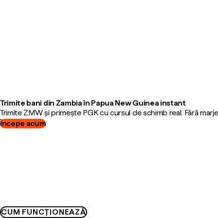
Trimite bani din Zambia în Papua New Guinea instant
Trimite ZMW și primește PGK cu cursul de schimb real. Fără marje
Începe acum
CUM FUNCȚIONEAZĂ