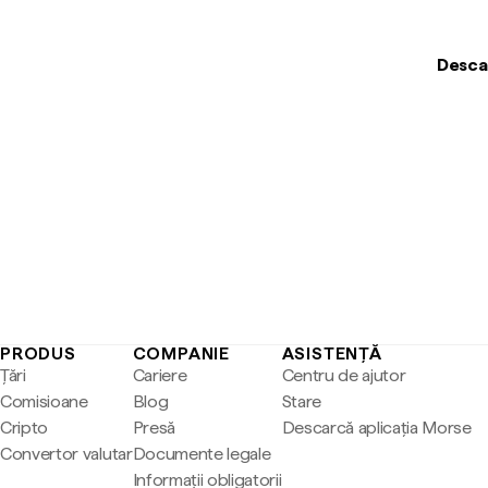
Descar
PRODUS
COMPANIE
ASISTENȚĂ
Țări
Cariere
Centru de ajutor
Comisioane
Blog
Stare
Cripto
Presă
Descarcă aplicația Morse
Convertor valutar
Documente legale
Informații obligatorii