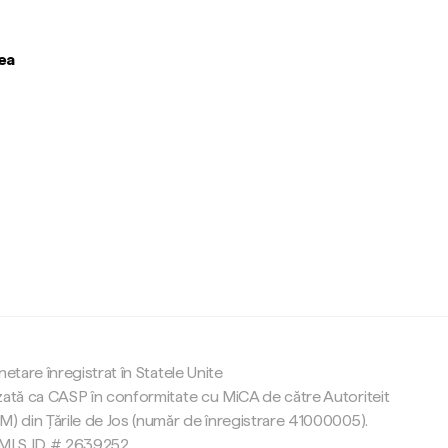
ea
c
netare înregistrat în Statele Unite
zată ca CASP în conformitate cu MiCA de către Autoriteit
M) din Țările de Jos (număr de înregistrare 41000005).
 NMLS ID # 2639252