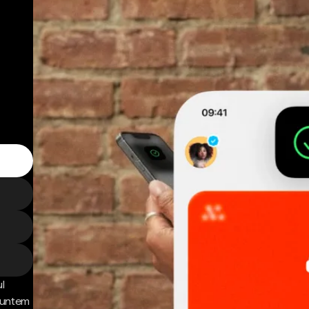
l
 Suntem