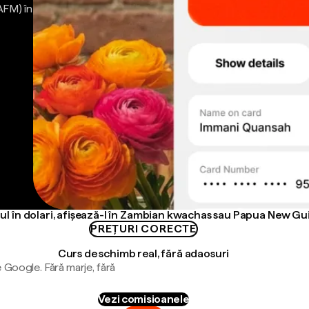
AFM) în
ul în dolari, afișează-l în Zambian kwachas sau Papua New Gu
PREȚURI CORECTE
Curs de schimb real, fără adaosuri
 Google. Fără marje, fără
Vezi comisioanele