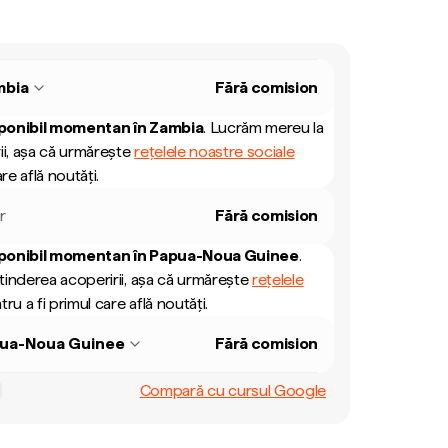
mbia
Fără comision
ponibil momentan în
Zambia
.
Lucrăm mereu la
ii, așa că urmărește
rețelele noastre sociale
re află noutăți.
r
Fără comision
ponibil momentan în
Papua-Noua Guinee
.
inderea acoperirii, așa că urmărește
rețelele
ru a fi primul care află noutăți.
ua-Noua Guinee
Fără comision
Compară cu cursul Google