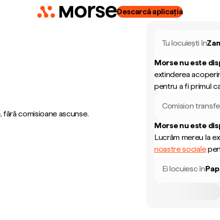
Descarcă aplicația
Tu locuiești în
Za
Morse nu este dis
extinderea acoperir
pentru a fi primul ca
Comision transfe
, fără comisioane ascunse.
Morse nu este dis
Lucrăm mereu la ext
noastre sociale
pent
Ei locuiesc în
Pap