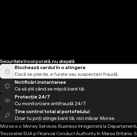
Securitate încorporată, nu atașată
Blochează cardul în o atingere
Dacă se pierde, e furate sau suspectezi fraudă.
Notificări instantanee
Ca să știi când se mișcă banii tăi.
Protecție 24/7
Cu monitorizare antifraudă 24/7.
Ține control total al portofelului
Doar tu poți atinge banii tăi, nici măcar Morse.
Morse e o Money Services Business înregistrată la Departamentu
Trezoreriei SUA și Financial Conduct Authority în Marea Britanie.