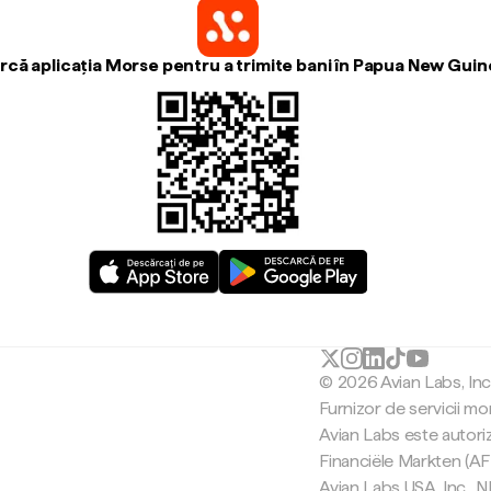
că aplicația Morse pentru a trimite bani în Papua New Guin
© 2026 Avian Labs, In
Furnizor de servicii mo
Avian Labs este autori
Financiële Markten (AF
Avian Labs USA, Inc.,