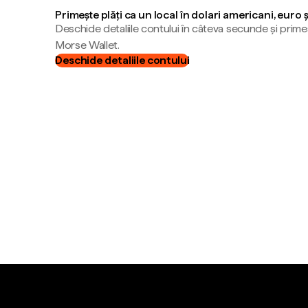
Primește plăți ca un local în dolari americani, euro 
Deschide detaliile contului în câteva secunde și primeș
Morse Wallet.
Deschide detaliile contului