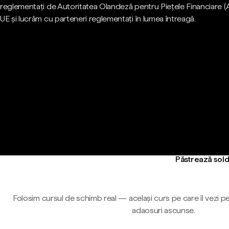
reglementați de Autoritatea Olandeză pentru Piețele Financiare (
UE și lucrăm cu parteneri reglementați în lumea întreagă.
Păstrează sold
Folosim cursul de schimb real — același curs pe care îl vezi pe
adaosuri ascunse.