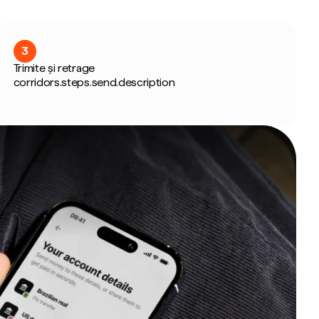
3
Trimite și retrage
corridors.steps.send.description