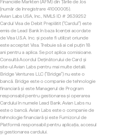
Financiële Markten (AFM) din Țările de Jos
(număr de înregistrare 41000005).
Avian Labs USA, Inc., NMLS ID # 2639252
Cardul Visa de Debit Preplătit ("Cardul") este
emis de Lead Bank în baza licenței acordate
de Visa U.S.A. Inc. și poate fi utilizat oriunde
este acceptat Visa. Trebuie să ai cel puțin 18
ani pentru a aplica. Se pot aplica comisioane.
Consultă Acordul Deținătorului de Card și
site-ul Avian Labs pentru mai multe detalii.
Bridge Ventures LLC ("Bridge") nu este o
bancă. Bridge este o companie de tehnologie
financiară și este Managerul de Program
responsabil pentru gestionarea și operarea
Cardului în numele Lead Bank. Avian Labs nu
este o bancă. Avian Labs este o companie de
tehnologie financiară și este Furnizorul de
Platformă responsabil pentru aplicația, accesul
și gestionarea cardului.