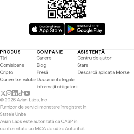
PRODUS
COMPANIE
ASISTENȚĂ
Țări
Cariere
Centru de ajutor
Comisioane
Blog
Stare
Cripto
Presă
Descarcă aplicația Morse
Convertor valutar
Documente legale
Informații obligatorii
© 2026 Avian Labs, Inc
Furnizor de servicii monetare înregistrat în
Statele Unite
Avian Labs este autorizată ca CASP în
conformitate cu MiCA de către Autoriteit