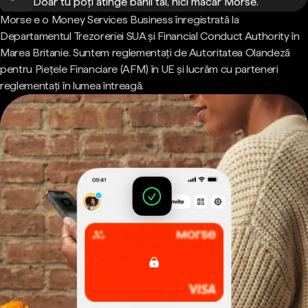
Doar tu poți atinge banii tăi, nici măcar Morse.
Morse e o Money Services Business înregistrată la
Departamentul Trezoreriei SUA și Financial Conduct Authority în
Marea Britanie. Suntem reglementați de Autoritatea Olandeză
pentru Piețele Financiare (AFM) în UE și lucrăm cu parteneri
reglementați în lumea întreagă.