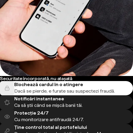
Securitate încorporată, nu atașată
Blochează cardul în o atingere
Dacă se pierde, e furate sau suspectezi fraudă.
Notificări instantanee
Ca să știi când se mișcă banii tăi.
Protecție 24/7
Cu monitorizare antifraudă 24/7.
Ține control total al portofelului