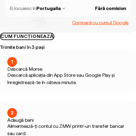
Ei locuiesc în
Portugalia
Fără comision
Compară cu cursul Google
CUM FUNCȚIONEAZĂ
Trimite bani în 3 pași
1
Descarcă Morse
Descarcă aplicația din App Store sau Google Play și
înregistrează-te în câteva minute.
2
Adaugă bani
Alimentează-ți contul cu ZMW printr-un transfer bancar
sau card.