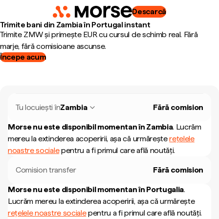
Descarcă
Trimite bani din Zambia în Portugal instant
Trimite ZMW și primește EUR cu cursul de schimb real. Fără
marje, fără comisioane ascunse.
Începe acum
Tu locuiești în
Zambia
Fără comision
Morse nu este disponibil momentan în
Zambia
.
Lucrăm
mereu la extinderea acoperirii, așa că urmărește
rețelele
noastre sociale
pentru a fi primul care află noutăți.
Comision transfer
Fără comision
Morse nu este disponibil momentan în
Portugalia
.
Lucrăm mereu la extinderea acoperirii, așa că urmărește
rețelele noastre sociale
pentru a fi primul care află noutăți.