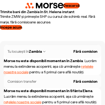
Descarcă
Trimite bani din Zambia în St. Helena instant
Trimite ZMW și primește SHP cu cursul de schimb real. Fără
marje, fără comisioane ascunse.
Începe acum
Tu locuiești în
Zambia
Fără comision
Morse nu este disponibil momentan în
Zambia
.
Lucrăm
mereu la extinderea acoperirii, așa că urmărește
rețelele
noastre sociale
pentru a fi primul care află noutăți.
Comision transfer
Fără comision
Morse nu este disponibil momentan în
Sfânta Elena
.
Lucrăm mereu la extinderea acoperirii, așa că urmărește
rețelele noastre sociale
pentru a fi primul care află noutăți.