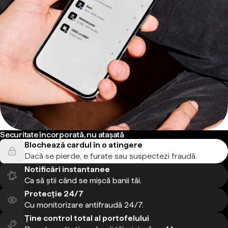
Securitate încorporată, nu atașată
Blochează cardul în o atingere
Dacă se pierde, e furate sau suspectezi fraudă.
Notificări instantanee
Ca să știi când se mișcă banii tăi.
Protecție 24/7
Cu monitorizare antifraudă 24/7.
Ține control total al portofelului