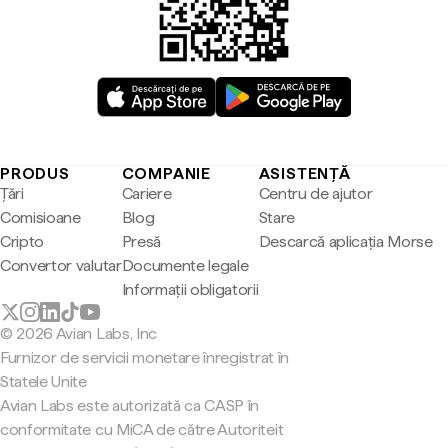
PRODUS
COMPANIE
ASISTENȚĂ
Țări
Cariere
Centru de ajutor
Comisioane
Blog
Stare
Cripto
Presă
Descarcă aplicația Morse
Convertor valutar
Documente legale
Informații obligatorii
© 2026 Avian Labs, Inc
Furnizor de servicii monetare înregistrat în
Statele Unite
Avian Labs este autorizată ca CASP în
conformitate cu MiCA de către Autoriteit