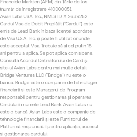
Financiële Markten (AFM) din Țările de Jos
(număr de înregistrare 41000005).
Avian Labs USA, Inc., NMLS ID # 2639252
Cardul Visa de Debit Preplătit ("Cardul") este
emis de Lead Bank în baza licenței acordate
de Visa U.S.A. Inc. și poate fi utilizat oriunde
este acceptat Visa. Trebuie să ai cel puțin 18
ani pentru a aplica. Se pot aplica comisioane.
Consultă Acordul Deținătorului de Card și
site-ul Avian Labs pentru mai multe detalii.
Bridge Ventures LLC ("Bridge") nu este o
bancă. Bridge este o companie de tehnologie
financiară și este Managerul de Program
responsabil pentru gestionarea și operarea
Cardului în numele Lead Bank. Avian Labs nu
este o bancă. Avian Labs este o companie de
tehnologie financiară și este Furnizorul de
Platformă responsabil pentru aplicația, accesul
și gestionarea cardului.