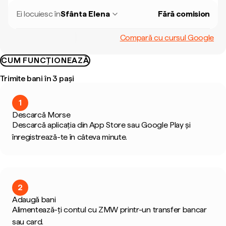
Ei locuiesc în
Sfânta Elena
Fără comision
Compară cu cursul Google
CUM FUNCȚIONEAZĂ
Trimite bani în 3 pași
1
Descarcă Morse
Descarcă aplicația din App Store sau Google Play și
înregistrează-te în câteva minute.
2
Adaugă bani
Alimentează-ți contul cu ZMW printr-un transfer bancar
sau card.