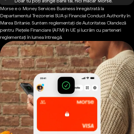
Doar tu poți atinge banii tăi, nici măcar Morse.
Morse e o Money Services Business înregistrată la
Departamentul Trezoreriei SUA și Financial Conduct Authority în
Marea Britanie. Suntem reglementați de Autoritatea Olandeză
pentru Piețele Financiare (AFM) în UE și lucrăm cu parteneri
reglementați în lumea întreagă.