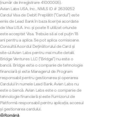
(număr de înregistrare 41000005).
Avian Labs USA, Inc., NMLS ID # 2639252
Cardul Visa de Debit Preplătit ("Cardul") este
emis de Lead Bank în baza licenței acordate
de Visa U.S.A. Inc. și poate fi utilizat oriunde
este acceptat Visa. Trebuie să ai cel puțin 18
ani pentru a aplica. Se pot aplica comisioane.
Consultă Acordul Deținătorului de Card și
site-ul Avian Labs pentru mai multe detalii.
Bridge Ventures LLC ("Bridge") nu este o
bancă. Bridge este o companie de tehnologie
financiară și este Managerul de Program
responsabil pentru gestionarea și operarea
Cardului în numele Lead Bank. Avian Labs nu
este o bancă. Avian Labs este o companie de
tehnologie financiară și este Furnizorul de
Platformă responsabil pentru aplicația, accesul
și gestionarea cardului.
Română