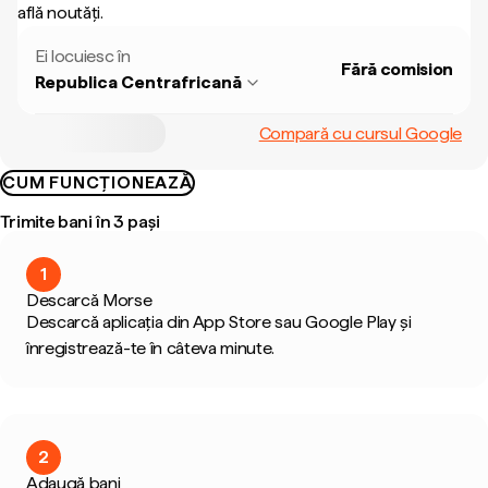
află noutăți.
Ei locuiesc în
Fără comision
Republica Centrafricană
Compară cu cursul Google
CUM FUNCȚIONEAZĂ
Trimite bani în 3 pași
1
Descarcă Morse
Descarcă aplicația din App Store sau Google Play și
înregistrează-te în câteva minute.
2
Adaugă bani