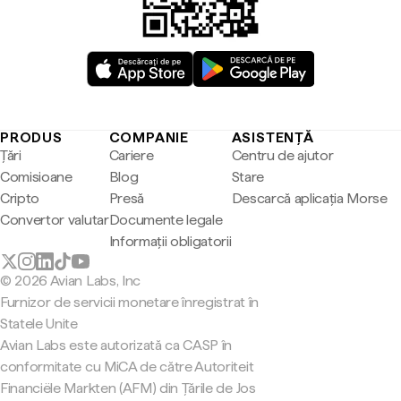
PRODUS
COMPANIE
ASISTENȚĂ
Țări
Cariere
Centru de ajutor
Comisioane
Blog
Stare
Cripto
Presă
Descarcă aplicația Morse
Convertor valutar
Documente legale
Informații obligatorii
© 2026 Avian Labs, Inc
Furnizor de servicii monetare înregistrat în
Statele Unite
Avian Labs este autorizată ca CASP în
conformitate cu MiCA de către Autoriteit
Financiële Markten (AFM) din Țările de Jos