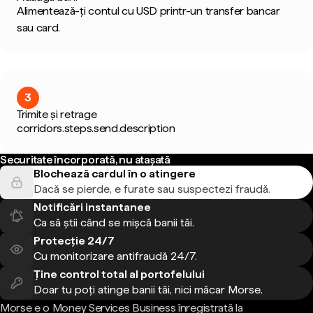
Alimentează-ți contul cu USD printr-un transfer bancar
sau card.
3
Trimite și retrage
corridors.steps.send.description
Securitate încorporată, nu atașată
Blochează cardul în o atingere
Dacă se pierde, e furate sau suspectezi fraudă.
Notificări instantanee
Ca să știi când se mișcă banii tăi.
Protecție 24/7
Cu monitorizare antifraudă 24/7.
Ține control total al portofelului
Doar tu poți atinge banii tăi, nici măcar Morse.
Morse e o Money Services Business înregistrată la