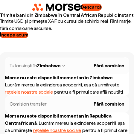
Descarcă
Trimite bani din Zimbabwe în Central African Republic instant
Trimite USD și primește XAF cu cursul de schimb real. Fără marje,
fără comisioane ascunse.
Începe acum
Tu locuiești în
Zimbabwe
Fără comision
Morse nu este disponibil momentan în
Zimbabwe
.
Lucrăm mereu la extinderea acoperirii, așa că urmărește
rețelele noastre sociale
pentru a fi primul care află noutăți.
Comision transfer
Fără comision
Morse nu este disponibil momentan în
Republica
Centrafricană
.
Lucrăm mereu la extinderea acoperirii, așa
că urmărește
rețelele noastre sociale
pentru a fi primul care