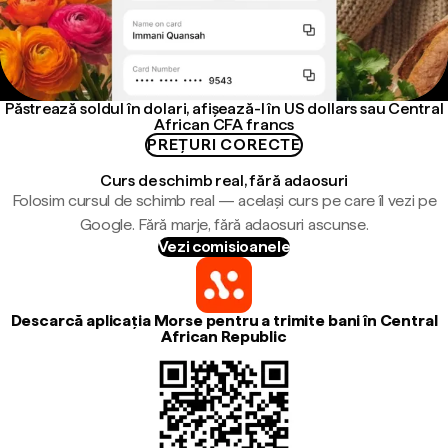
Păstrează soldul în dolari, afișează-l în US dollars sau Central
African CFA francs
PREȚURI CORECTE
Curs de schimb real, fără adaosuri
Folosim cursul de schimb real — același curs pe care îl vezi pe
Google. Fără marje, fără adaosuri ascunse.
Vezi comisioanele
Descarcă aplicația Morse pentru a trimite bani în Central
African Republic