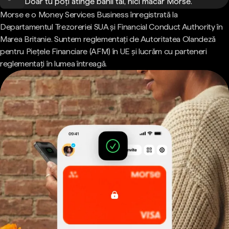
Doar tu poți atinge banii tăi, nici măcar Morse.
Morse e o Money Services Business înregistrată la
Departamentul Trezoreriei SUA și Financial Conduct Authority în
Marea Britanie. Suntem reglementați de Autoritatea Olandeză
pentru Piețele Financiare (AFM) în UE și lucrăm cu parteneri
reglementați în lumea întreagă.