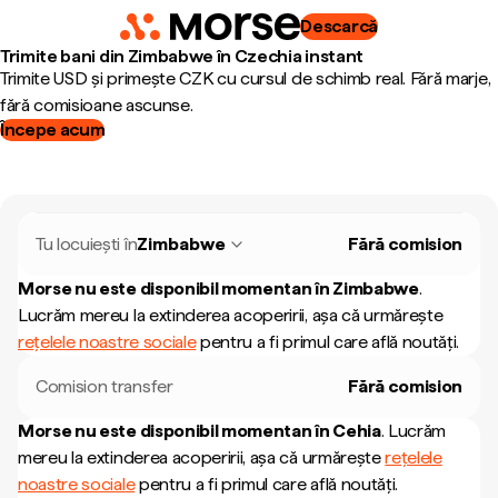
Descarcă
Trimite bani din Zimbabwe în Czechia instant
Trimite USD și primește CZK cu cursul de schimb real. Fără marje,
fără comisioane ascunse.
Începe acum
Tu locuiești în
Zimbabwe
Fără comision
Morse nu este disponibil momentan în
Zimbabwe
.
Lucrăm mereu la extinderea acoperirii, așa că urmărește
rețelele noastre sociale
pentru a fi primul care află noutăți.
Comision transfer
Fără comision
Morse nu este disponibil momentan în
Cehia
.
Lucrăm
mereu la extinderea acoperirii, așa că urmărește
rețelele
noastre sociale
pentru a fi primul care află noutăți.