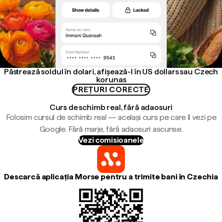
Păstrează soldul în dolari, afișează-l în US dollars sau Czech
korunas
PREȚURI CORECTE
Curs de schimb real, fără adaosuri
Folosim cursul de schimb real — același curs pe care îl vezi pe
Google. Fără marje, fără adaosuri ascunse.
Vezi comisioanele
Descarcă aplicația Morse pentru a trimite bani în Czechia