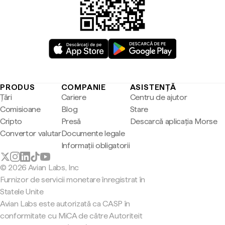
PRODUS
COMPANIE
ASISTENȚĂ
Țări
Cariere
Centru de ajutor
Comisioane
Blog
Stare
Cripto
Presă
Descarcă aplicația Morse
Convertor valutar
Documente legale
Informații obligatorii
© 2026 Avian Labs, Inc
Furnizor de servicii monetare înregistrat în
Statele Unite
Avian Labs este autorizată ca CASP în
conformitate cu MiCA de către Autoriteit