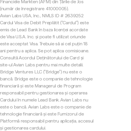
Financiële Markten (AFM) din Țările de Jos
(număr de înregistrare 41000005).
Avian Labs USA, Inc., NMLS ID # 2639252
Cardul Visa de Debit Preplătit ("Cardul") este
emis de Lead Bank în baza licenței acordate
de Visa U.S.A. Inc. și poate fi utilizat oriunde
este acceptat Visa. Trebuie să ai cel puțin 18
ani pentru a aplica. Se pot aplica comisioane.
Consultă Acordul Deținătorului de Card și
site-ul Avian Labs pentru mai multe detalii.
Bridge Ventures LLC ("Bridge") nu este o
bancă. Bridge este o companie de tehnologie
financiară și este Managerul de Program
responsabil pentru gestionarea și operarea
Cardului în numele Lead Bank. Avian Labs nu
este o bancă. Avian Labs este o companie de
tehnologie financiară și este Furnizorul de
Platformă responsabil pentru aplicația, accesul
și gestionarea cardului.