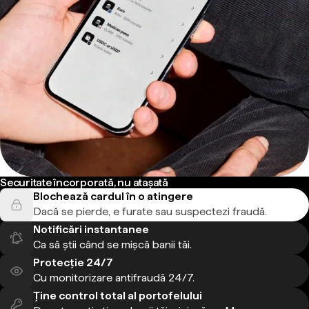
Securitate încorporată, nu atașată
Blochează cardul în o atingere
Dacă se pierde, e furate sau suspectezi fraudă.
Notificări instantanee
Ca să știi când se mișcă banii tăi.
Protecție 24/7
Cu monitorizare antifraudă 24/7.
Ține control total al portofelului