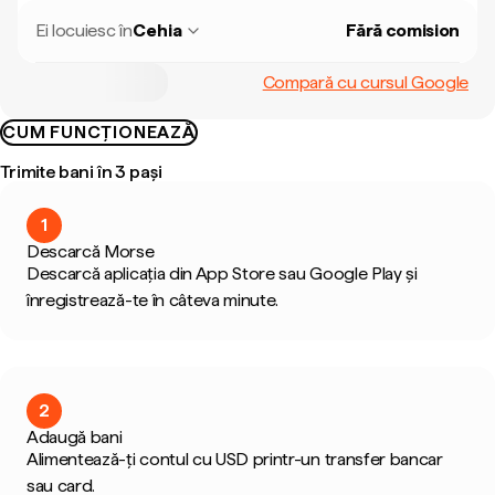
Ei locuiesc în
Cehia
Fără comision
Compară cu cursul Google
CUM FUNCȚIONEAZĂ
Trimite bani în 3 pași
1
Descarcă Morse
Descarcă aplicația din App Store sau Google Play și
înregistrează-te în câteva minute.
2
Adaugă bani
Alimentează-ți contul cu USD printr-un transfer bancar
sau card.