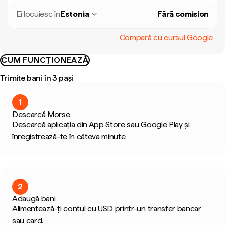
Ei locuiesc în
Estonia
Fără comision
Compară cu cursul Google
CUM FUNCȚIONEAZĂ
Trimite bani în 3 pași
1
Descarcă Morse
Descarcă aplicația din App Store sau Google Play și
înregistrează-te în câteva minute.
2
Adaugă bani
Alimentează-ți contul cu USD printr-un transfer bancar
sau card.