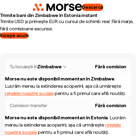
Descarcă
Trimite bani din Zimbabwe în Estonia instant
Trimite USD și primește EUR cu cursul de schimb real. Fără marje,
fără comisioane ascunse.
Începe acum
Tu locuiești în
Zimbabwe
Fără comision
Morse nu este disponibil momentan în
Zimbabwe
.
Lucrăm mereu la extinderea acoperirii, așa că urmărește
rețelele noastre sociale
pentru a fi primul care află noutăți.
Comision transfer
Fără comision
Morse nu este disponibil momentan în
Estonia
.
Lucrăm
mereu la extinderea acoperirii, așa că urmărește
rețelele
noastre sociale
pentru a fi primul care află noutăți.