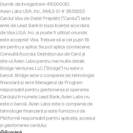
(număr de înregistrare 41000005).
Avian Labs USA, Inc., NMLS ID # 2639252
Cardul Visa de Debit Preplătit ("Cardul") este
emis de Lead Bank în baza licenței acordate
de Visa U.S.A. Inc. și poate fi utilizat oriunde
este acceptat Visa. Trebuie să ai cel puțin 18
ani pentru a aplica. Se pot aplica comisioane.
Consultă Acordul Deținătorului de Card și
site-ul Avian Labs pentru mai multe detalii.
Bridge Ventures LLC ("Bridge") nu este o
bancă. Bridge este o companie de tehnologie
financiară și este Managerul de Program
responsabil pentru gestionarea și operarea
Cardului în numele Lead Bank. Avian Labs nu
este o bancă. Avian Labs este o companie de
tehnologie financiară și este Furnizorul de
Platformă responsabil pentru aplicația, accesul
și gestionarea cardului.
Română