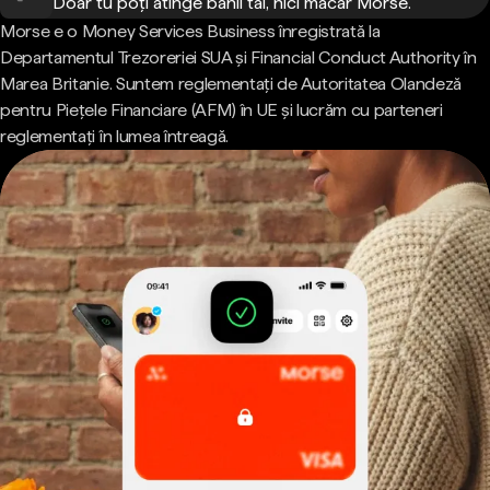
Doar tu poți atinge banii tăi, nici măcar Morse.
Morse e o Money Services Business înregistrată la
Departamentul Trezoreriei SUA și Financial Conduct Authority în
Marea Britanie. Suntem reglementați de Autoritatea Olandeză
pentru Piețele Financiare (AFM) în UE și lucrăm cu parteneri
reglementați în lumea întreagă.