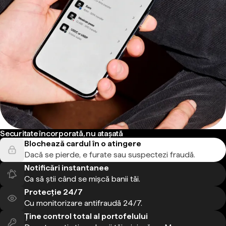
Securitate încorporată, nu atașată
Blochează cardul în o atingere
Dacă se pierde, e furate sau suspectezi fraudă.
Notificări instantanee
Ca să știi când se mișcă banii tăi.
Protecție 24/7
Cu monitorizare antifraudă 24/7.
Ține control total al portofelului