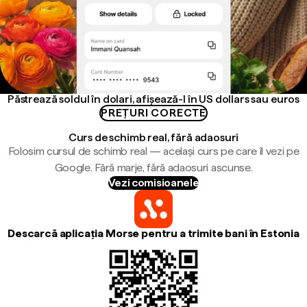
Păstrează soldul în dolari, afișează-l în US dollars sau euros
PREȚURI CORECTE
Curs de schimb real, fără adaosuri
Folosim cursul de schimb real — același curs pe care îl vezi pe
Google. Fără marje, fără adaosuri ascunse.
Vezi comisioanele
Descarcă aplicația Morse pentru a trimite bani în Estonia