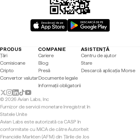
PRODUS
COMPANIE
ASISTENȚĂ
Țări
Cariere
Centru de ajutor
Comisioane
Blog
Stare
Cripto
Presă
Descarcă aplicația Morse
Convertor valutar
Documente legale
Informații obligatorii
© 2026 Avian Labs, Inc
Furnizor de servicii monetare înregistrat în
Statele Unite
Avian Labs este autorizată ca CASP în
conformitate cu MiCA de către Autoriteit
Financiële Markten (AFM) din Țările de Jos