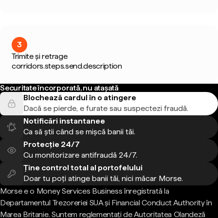
3
Trimite și retrage
corridors.steps.send.description
Securitate încorporată, nu atașată
Blochează cardul în o atingere
Dacă se pierde, e furate sau suspectezi fraudă.
Notificări instantanee
Ca să știi când se mișcă banii tăi.
Protecție 24/7
Cu monitorizare antifraudă 24/7.
Ține control total al portofelului
Doar tu poți atinge banii tăi, nici măcar Morse.
Morse e o Money Services Business înregistrată la
Departamentul Trezoreriei SUA și Financial Conduct Authority în
Marea Britanie. Suntem reglementați de Autoritatea Olandeză