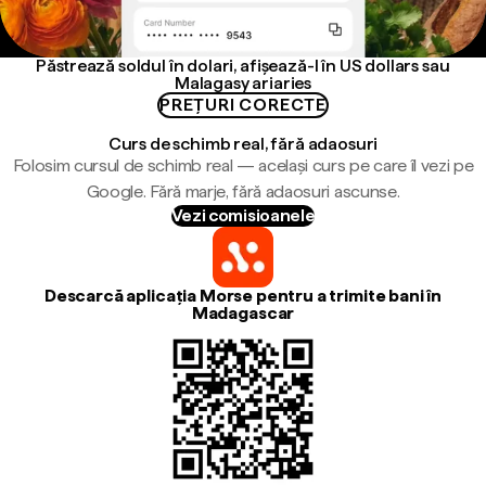
Păstrează soldul în dolari, afișează-l în US dollars sau
Malagasy ariaries
PREȚURI CORECTE
Curs de schimb real, fără adaosuri
Folosim cursul de schimb real — același curs pe care îl vezi pe
Google. Fără marje, fără adaosuri ascunse.
Vezi comisioanele
Descarcă aplicația Morse pentru a trimite bani în
Madagascar