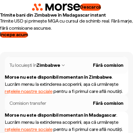
Descarcă
Trimite bani din Zimbabwe în Madagascar instant
Trimite USD și primește MGA cu cursul de schimb real. Fără marje,
fără comisioane ascunse.
Începe acum
Tu locuiești în
Zimbabwe
Fără comision
Morse nu este disponibil momentan în
Zimbabwe
.
Lucrăm mereu la extinderea acoperirii, așa că urmărește
rețelele noastre sociale
pentru a fi primul care află noutăți.
Comision transfer
Fără comision
Morse nu este disponibil momentan în
Madagascar
.
Lucrăm mereu la extinderea acoperirii, așa că urmărește
rețelele noastre sociale
pentru a fi primul care află noutăți.