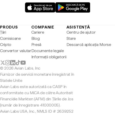
PRODUS
COMPANIE
ASISTENȚĂ
Țări
Cariere
Centru de ajutor
Comisioane
Blog
Stare
Cripto
Presă
Descarcă aplicația Morse
Convertor valutar
Documente legale
Informații obligatorii
© 2026 Avian Labs, Inc
Furnizor de servicii monetare înregistrat în
Statele Unite
Avian Labs este autorizată ca CASP în
conformitate cu MiCA de către Autoriteit
Financiële Markten (AFM) din Țările de Jos
(număr de înregistrare 41000005).
Avian Labs USA, Inc., NMLS ID # 2639252