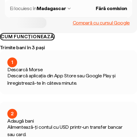
Ei locuiesc în
Madagascar
Fără comision
Compară cu cursul Google
CUM FUNCȚIONEAZĂ
Trimite bani în 3 pași
1
Descarcă Morse
Descarcă aplicația din App Store sau Google Play și
înregistrează-te în câteva minute.
2
Adaugă bani
Alimentează-ți contul cu USD printr-un transfer bancar
sau card.