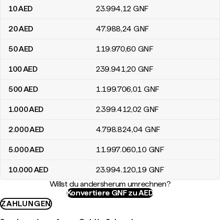
10
AED
23.994
,12
GNF
20
AED
47.988
,24
GNF
50
AED
119.970
,60
GNF
100
AED
239.941
,20
GNF
500
AED
1.199.706
,01
GNF
1.000
AED
2.399.412
,02
GNF
2.000
AED
4.798.824
,04
GNF
5.000
AED
11.997.060
,10
GNF
10.000
AED
23.994.120
,19
GNF
Willst du andersherum umrechnen?
Konvertiere GNF zu AED
ZAHLUNGEN