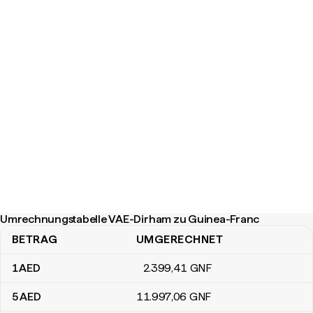
Umrechnungstabelle VAE-Dirham zu Guinea-Franc
BETRAG
UMGERECHNET
Umrechnungstabelle VAE-Dirham zu Guinea-Franc
1
AED
2.399
,41
GNF
5
AED
11.997
,06
GNF