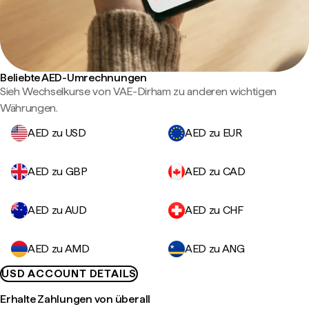
Beliebte AED-Umrechnungen
Sieh Wechselkurse von VAE-Dirham zu anderen wichtigen
Währungen.
AED zu USD
AED zu EUR
AED zu GBP
AED zu CAD
AED zu AUD
AED zu CHF
AED zu AMD
AED zu ANG
USD ACCOUNT DETAILS
Erhalte Zahlungen von überall