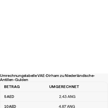
Umrechnungstabelle VAE-Dirham zu Niederländische-
Antillen-Gulden
BETRAG
UMGERECHNET
Umrechnungstabelle VAE-Dirham zu Niederländische-Antillen-G
5
AED
2
,43
ANG
10
AED
4
,87
ANG