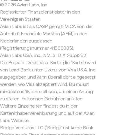
© 2026 Avian Labs, Inc
Registrierter Finanzdienstleister in den
Vereinigten Staaten
Avian Labs ist als CASP gemäß MiCA von der
Autoriteit Financiële Markten (AFM) in den
Niederlanden zugelassen
(Registrierungsnummer 41000005).
Avian Labs USA, Inc., NMLS ID # 2639252
Die Prepaid-Debit-Visa-Karte (die "Karte") wird
von Lead Bank unter Lizenz von Visa U.S.A. Inc.
ausgegeben und kann überall dort eingesetzt
werden, wo Visa akzeptiert wird. Du musst
mindestens 18 Jahre alt sein, um einen Antrag
zu stellen. Es können Gebühren anfallen.
Weitere Einzelheiten findest du in der
Karteninhabervereinbarung und auf der Avian
Labs Website.
Bridge Ventures LLC ("Bridge") ist keine Bank.
Bridge ist ein Finanztechnologieunternehmen