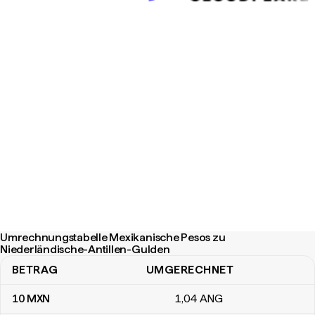
Umrechnungstabelle Mexikanische Pesos zu
Niederländische-Antillen-Gulden
BETRAG
UMGERECHNET
Umrechnungstabelle Mexikanische Pesos zu Niederländische-Ant
10
MXN
1
,04
ANG