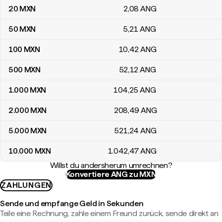
20
MXN
2
,08
ANG
50
MXN
5
,21
ANG
100
MXN
10
,42
ANG
500
MXN
52
,12
ANG
1.000
MXN
104
,25
ANG
2.000
MXN
208
,49
ANG
5.000
MXN
521
,24
ANG
10.000
MXN
1.042
,47
ANG
Willst du andersherum umrechnen?
Konvertiere ANG zu MXN
ZAHLUNGEN
Sende und empfange Geld in Sekunden
Teile eine Rechnung, zahle einem Freund zurück, sende direkt an