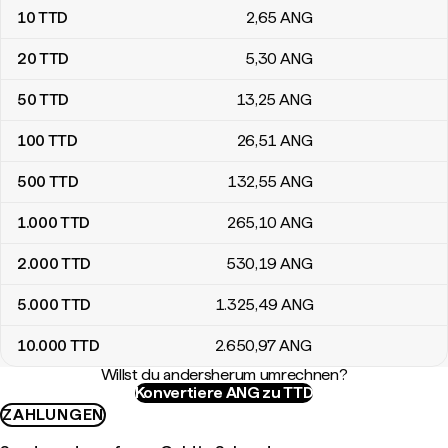
10
TTD
2
,65
ANG
20
TTD
5
,30
ANG
50
TTD
13
,25
ANG
100
TTD
26
,51
ANG
500
TTD
132
,55
ANG
1.000
TTD
265
,10
ANG
2.000
TTD
530
,19
ANG
5.000
TTD
1.325
,49
ANG
10.000
TTD
2.650
,97
ANG
Willst du andersherum umrechnen?
Konvertiere ANG zu TTD
ZAHLUNGEN