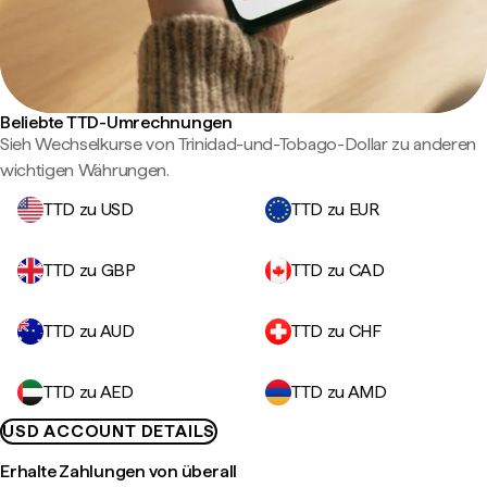
Beliebte TTD-Umrechnungen
Sieh Wechselkurse von Trinidad-und-Tobago-Dollar zu anderen
wichtigen Währungen.
TTD zu USD
TTD zu EUR
TTD zu GBP
TTD zu CAD
TTD zu AUD
TTD zu CHF
TTD zu AED
TTD zu AMD
USD ACCOUNT DETAILS
Erhalte Zahlungen von überall