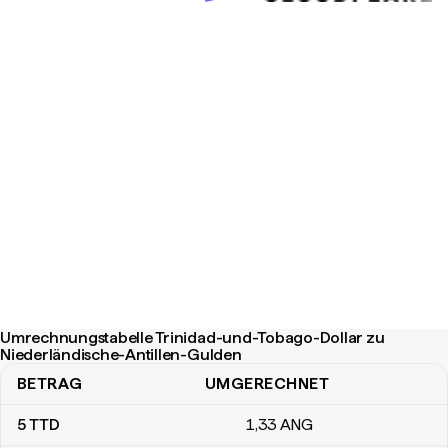
Umrechnungstabelle Trinidad-und-Tobago-Dollar zu
Niederländische-Antillen-Gulden
BETRAG
UMGERECHNET
Umrechnungstabelle Trinidad-und-Tobago-Dollar zu Niederländi
5
TTD
1
,33
ANG