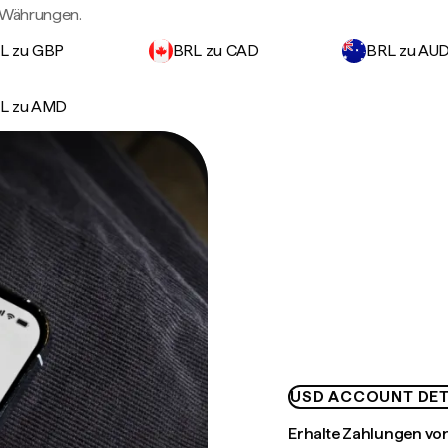
n Währungen.
L zu GBP
BRL zu CAD
BRL zu AU
L zu AMD
USD ACCOUNT DET
Erhalte Zahlungen von