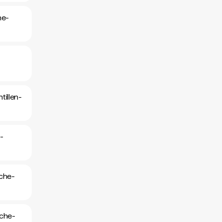
he-
illen-
-
che-
sche-