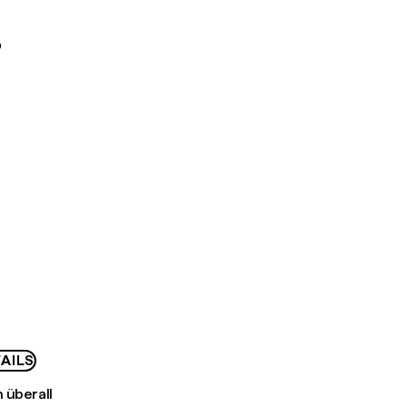
D
AILS
 überall