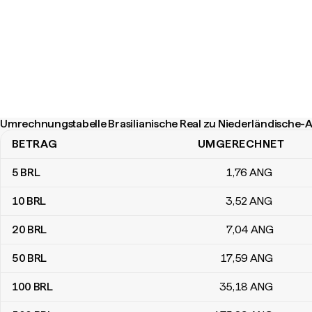
Umrechnungstabelle Brasilianische Real zu Niederländische-
BETRAG
UMGERECHNET
Umrechnungstabelle Brasilianische Real zu Niederländische-Anti
5
BRL
1
,76
ANG
10
BRL
3
,52
ANG
20
BRL
7
,04
ANG
50
BRL
17
,59
ANG
100
BRL
35
,18
ANG