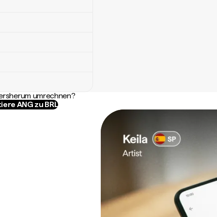
ndersherum umrechnen?
iere ANG zu BRL