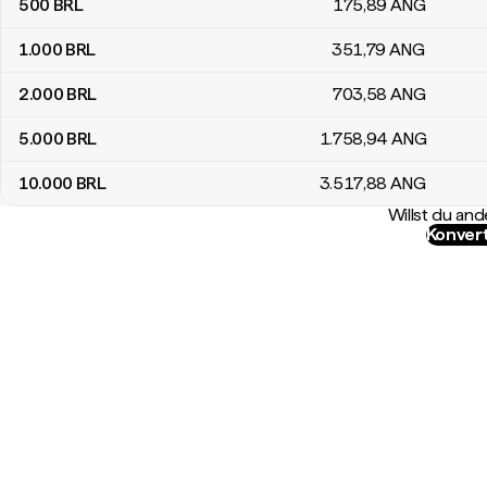
500
BRL
175
,89
ANG
1.000
BRL
351
,79
ANG
2.000
BRL
703
,58
ANG
5.000
BRL
1.758
,94
ANG
10.000
BRL
3.517
,88
ANG
Willst du a
Konvert