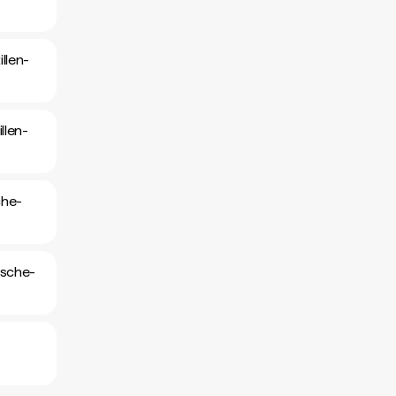
llen-
llen-
che-
ische-