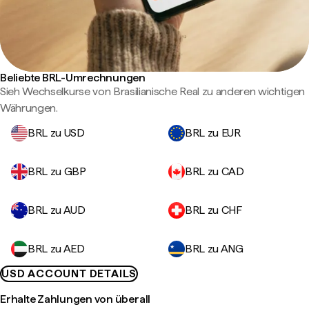
Beliebte BRL-Umrechnungen
Sieh Wechselkurse von Brasilianische Real zu anderen wichtigen
Währungen.
BRL zu USD
BRL zu EUR
BRL zu GBP
BRL zu CAD
BRL zu AUD
BRL zu CHF
BRL zu AED
BRL zu ANG
USD ACCOUNT DETAILS
Erhalte Zahlungen von überall