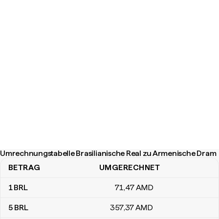
Umrechnungstabelle Brasilianische Real zu Armenische Dram
BETRAG
UMGERECHNET
Umrechnungstabelle Brasilianische Real zu Armenische Dram
1
BRL
71
,47
AMD
5
BRL
357
,37
AMD