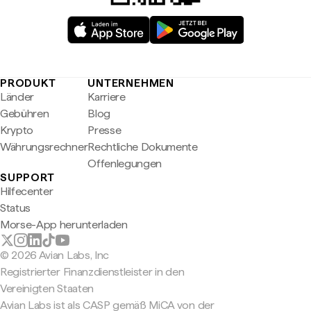
PRODUKT
UNTERNEHMEN
Länder
Karriere
Gebühren
Blog
Krypto
Presse
Währungsrechner
Rechtliche Dokumente
Offenlegungen
SUPPORT
Hilfecenter
Status
Morse-App herunterladen
© 2026 Avian Labs, Inc
Registrierter Finanzdienstleister in den
Vereinigten Staaten
Avian Labs ist als CASP gemäß MiCA von der