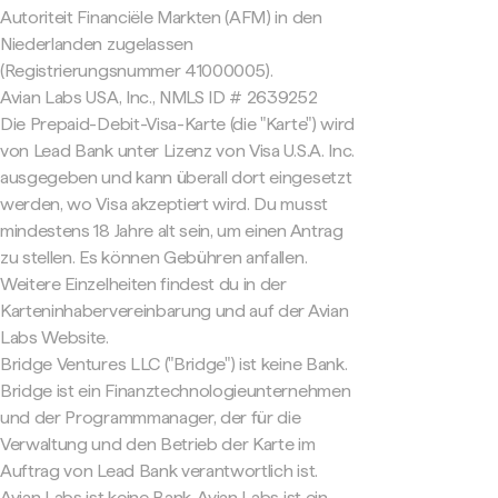
Autoriteit Financiële Markten (AFM) in den
Niederlanden zugelassen
(Registrierungsnummer 41000005).
Avian Labs USA, Inc., NMLS ID # 2639252
Die Prepaid-Debit-Visa-Karte (die "Karte") wird
von Lead Bank unter Lizenz von Visa U.S.A. Inc.
ausgegeben und kann überall dort eingesetzt
werden, wo Visa akzeptiert wird. Du musst
mindestens 18 Jahre alt sein, um einen Antrag
zu stellen. Es können Gebühren anfallen.
Weitere Einzelheiten findest du in der
Karteninhabervereinbarung und auf der Avian
Labs Website.
Bridge Ventures LLC ("Bridge") ist keine Bank.
Bridge ist ein Finanztechnologieunternehmen
und der Programmmanager, der für die
Verwaltung und den Betrieb der Karte im
Auftrag von Lead Bank verantwortlich ist.
Avian Labs ist keine Bank. Avian Labs ist ein