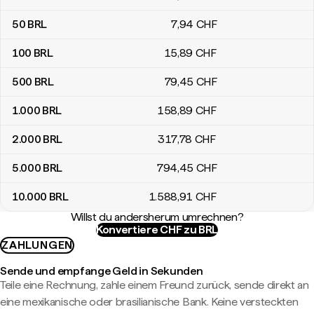
50
BRL
7
,94
CHF
100
BRL
15
,89
CHF
500
BRL
79
,45
CHF
1.000
BRL
158
,89
CHF
2.000
BRL
317
,78
CHF
5.000
BRL
794
,45
CHF
10.000
BRL
1.588
,91
CHF
Willst du andersherum umrechnen?
Konvertiere CHF zu BRL
ZAHLUNGEN
Sende und empfange Geld in Sekunden
Teile eine Rechnung, zahle einem Freund zurück, sende direkt an
eine mexikanische oder brasilianische Bank. Keine versteckten