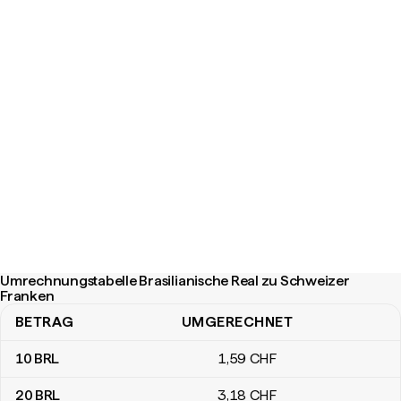
Umrechnungstabelle Brasilianische Real zu Schweizer
Franken
BETRAG
UMGERECHNET
Umrechnungstabelle Brasilianische Real zu Schweizer Franken
10
BRL
1
,59
CHF
20
BRL
3
,18
CHF