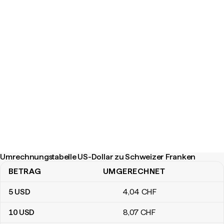
Umrechnungstabelle US-Dollar zu Schweizer Franken
BETRAG
UMGERECHNET
Umrechnungstabelle US-Dollar zu Schweizer Franken
5
USD
4
,04
CHF
10
USD
8
,07
CHF