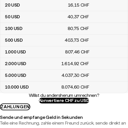
20
USD
16
,15
CHF
50
USD
40
,37
CHF
100
USD
80
,75
CHF
500
USD
403
,73
CHF
1.000
USD
807
,46
CHF
2.000
USD
1.614
,92
CHF
5.000
USD
4.037
,30
CHF
10.000
USD
8.074
,60
CHF
Willst du andersherum umrechnen?
Konvertiere CHF zu USD
ZAHLUNGEN
Sende und empfange Geld in Sekunden
Teile eine Rechnung, zahle einem Freund zurück, sende direkt an