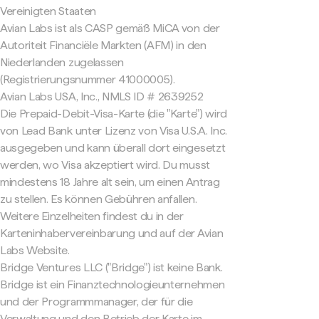
Vereinigten Staaten
Avian Labs ist als CASP gemäß MiCA von der
Autoriteit Financiële Markten (AFM) in den
Niederlanden zugelassen
(Registrierungsnummer 41000005).
Avian Labs USA, Inc., NMLS ID # 2639252
Die Prepaid-Debit-Visa-Karte (die "Karte") wird
von Lead Bank unter Lizenz von Visa U.S.A. Inc.
ausgegeben und kann überall dort eingesetzt
werden, wo Visa akzeptiert wird. Du musst
mindestens 18 Jahre alt sein, um einen Antrag
zu stellen. Es können Gebühren anfallen.
Weitere Einzelheiten findest du in der
Karteninhabervereinbarung und auf der Avian
Labs Website.
Bridge Ventures LLC ("Bridge") ist keine Bank.
Bridge ist ein Finanztechnologieunternehmen
und der Programmmanager, der für die
Verwaltung und den Betrieb der Karte im