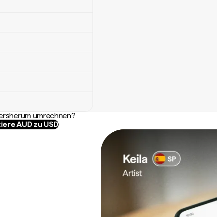
ndersherum umrechnen?
iere AUD zu USD