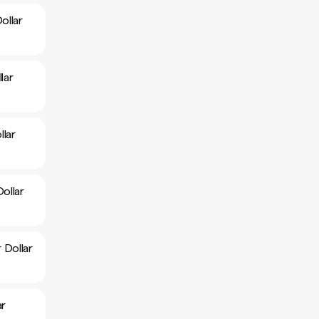
ollar
lar
lar
ollar
 Dollar
ar