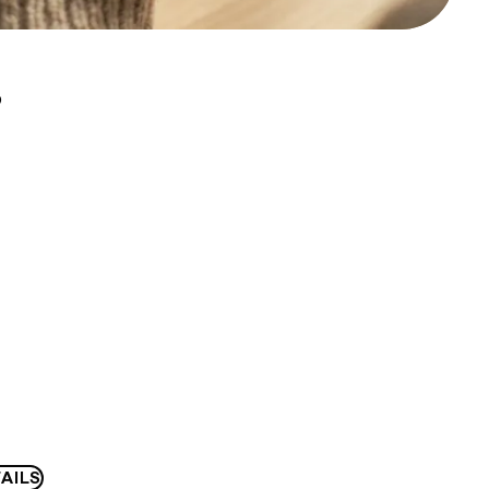
D
AILS