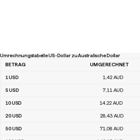
Umrechnungstabelle US-Dollar zu Australische Dollar
BETRAG
UMGERECHNET
Umrechnungstabelle US-Dollar zu Australische Dollar
1
USD
1
,42
AUD
5
USD
7
,11
AUD
10
USD
14
,22
AUD
20
USD
28
,43
AUD
50
USD
71
,08
AUD