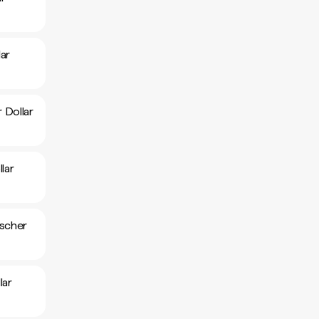
ar
 Dollar
lar
ischer
lar