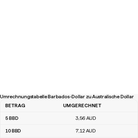
Umrechnungstabelle Barbados-Dollar zu Australische Dollar
BETRAG
UMGERECHNET
Umrechnungstabelle Barbados-Dollar zu Australische Dollar
5
BBD
3
,56
AUD
10
BBD
7
,12
AUD