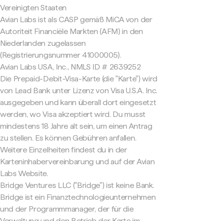
Vereinigten Staaten
Avian Labs ist als CASP gemäß MiCA von der
Autoriteit Financiële Markten (AFM) in den
Niederlanden zugelassen
(Registrierungsnummer 41000005).
Avian Labs USA, Inc., NMLS ID # 2639252
Die Prepaid-Debit-Visa-Karte (die "Karte") wird
von Lead Bank unter Lizenz von Visa U.S.A. Inc.
ausgegeben und kann überall dort eingesetzt
werden, wo Visa akzeptiert wird. Du musst
mindestens 18 Jahre alt sein, um einen Antrag
zu stellen. Es können Gebühren anfallen.
Weitere Einzelheiten findest du in der
Karteninhabervereinbarung und auf der Avian
Labs Website.
Bridge Ventures LLC ("Bridge") ist keine Bank.
Bridge ist ein Finanztechnologieunternehmen
und der Programmmanager, der für die
Verwaltung und den Betrieb der Karte im