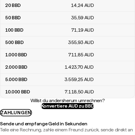
20
BBD
14
,24
AUD
50
BBD
35
,59
AUD
100
BBD
71
,19
AUD
500
BBD
355
,93
AUD
1.000
BBD
711
,85
AUD
2.000
BBD
1.423
,70
AUD
5.000
BBD
3.559
,25
AUD
10.000
BBD
7.118
,50
AUD
Willst du andersherum umrechnen?
Konvertiere AUD zu BBD
ZAHLUNGEN
Sende und empfange Geld in Sekunden
Teile eine Rechnung, zahle einem Freund zurück, sende direkt an