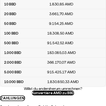
10
BBD
1.830
,85
AMD
20
BBD
3.661
,70
AMD
50
BBD
9.154
,25
AMD
100
BBD
18.308
,50
AMD
500
BBD
91.542
,52
AMD
1.000
BBD
183.085
,03
AMD
2.000
BBD
366.170
,07
AMD
5.000
BBD
915.425
,17
AMD
10.000
BBD
1.830.850
,33
AMD
Willst du andersherum umrechnen?
Konvertiere AMD zu BBD
ZAHLUNGEN