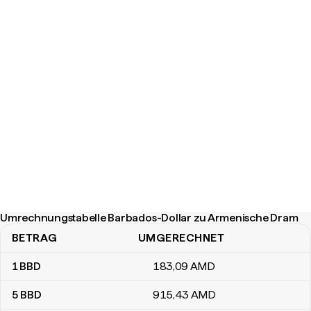
Umrechnungstabelle Barbados-Dollar zu Armenische Dram
BETRAG
UMGERECHNET
Umrechnungstabelle Barbados-Dollar zu Armenische Dram
1
BBD
183
,09
AMD
5
BBD
915
,43
AMD