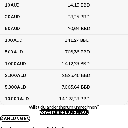
10
AUD
14
,13
BBD
20
AUD
28
,25
BBD
50
AUD
70
,64
BBD
100
AUD
141
,27
BBD
500
AUD
706
,36
BBD
1.000
AUD
1.412
,73
BBD
2.000
AUD
2.825
,46
BBD
5.000
AUD
7.063
,64
BBD
10.000
AUD
14.127
,28
BBD
Willst du andersherum umrechnen?
Konvertiere BBD zu AUD
ZAHLUNGEN