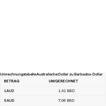
Umrechnungstabelle Australische Dollar zu Barbados-Dollar
BETRAG
UMGERECHNET
Umrechnungstabelle Australische Dollar zu Barbados-Dollar
1
AUD
1
,41
BBD
5
AUD
7
,06
BBD