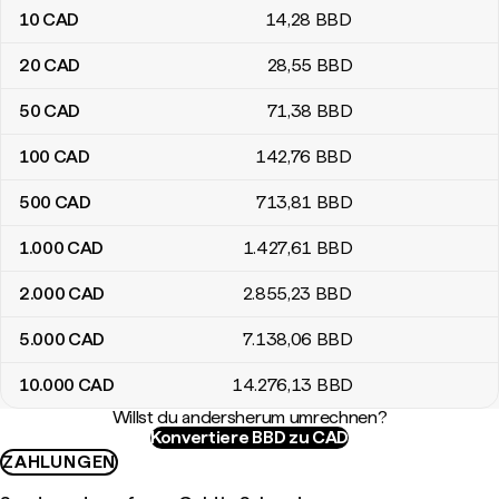
10
CAD
14
,28
BBD
20
CAD
28
,55
BBD
50
CAD
71
,38
BBD
100
CAD
142
,76
BBD
500
CAD
713
,81
BBD
1.000
CAD
1.427
,61
BBD
2.000
CAD
2.855
,23
BBD
5.000
CAD
7.138
,06
BBD
10.000
CAD
14.276
,13
BBD
Willst du andersherum umrechnen?
Konvertiere BBD zu CAD
ZAHLUNGEN