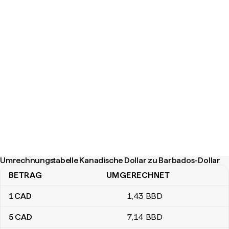
Umrechnungstabelle Kanadische Dollar zu Barbados-Dollar
BETRAG
UMGERECHNET
Umrechnungstabelle Kanadische Dollar zu Barbados-Dollar
1
CAD
1
,43
BBD
5
CAD
7
,14
BBD