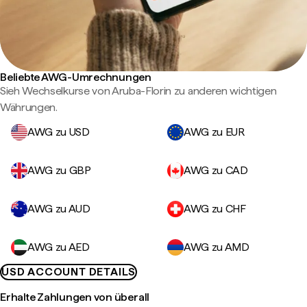
Beliebte AWG-Umrechnungen
Sieh Wechselkurse von Aruba-Florin zu anderen wichtigen
Währungen.
AWG zu USD
AWG zu EUR
AWG zu GBP
AWG zu CAD
AWG zu AUD
AWG zu CHF
AWG zu AED
AWG zu AMD
USD ACCOUNT DETAILS
Erhalte Zahlungen von überall