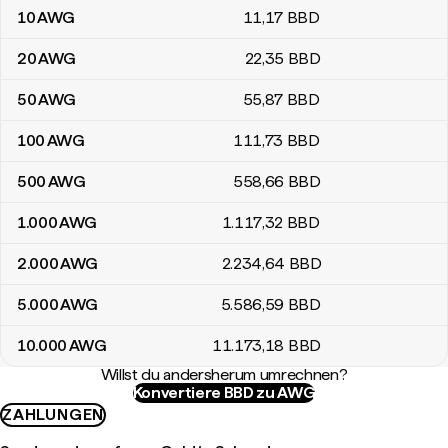
10
AWG
11
,17
BBD
20
AWG
22
,35
BBD
50
AWG
55
,87
BBD
100
AWG
111
,73
BBD
500
AWG
558
,66
BBD
1.000
AWG
1.117
,32
BBD
2.000
AWG
2.234
,64
BBD
5.000
AWG
5.586
,59
BBD
10.000
AWG
11.173
,18
BBD
Willst du andersherum umrechnen?
Konvertiere BBD zu AWG
ZAHLUNGEN