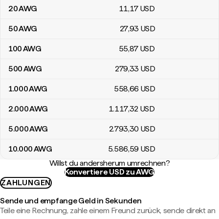
20
AWG
11
,17
USD
50
AWG
27
,93
USD
100
AWG
55
,87
USD
500
AWG
279
,33
USD
1.000
AWG
558
,66
USD
2.000
AWG
1.117
,32
USD
5.000
AWG
2.793
,30
USD
10.000
AWG
5.586
,59
USD
Willst du andersherum umrechnen?
Konvertiere USD zu AWG
ZAHLUNGEN
Sende und empfange Geld in Sekunden
Teile eine Rechnung, zahle einem Freund zurück, sende direkt an