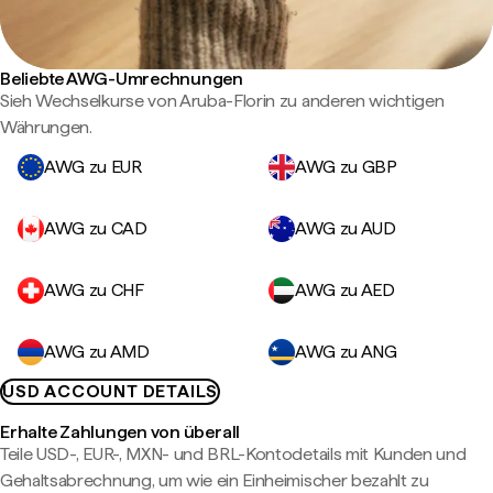
Beliebte AWG-Umrechnungen
Sieh Wechselkurse von Aruba-Florin zu anderen wichtigen
Währungen.
AWG zu EUR
AWG zu GBP
AWG zu CAD
AWG zu AUD
AWG zu CHF
AWG zu AED
AWG zu AMD
AWG zu ANG
USD ACCOUNT DETAILS
Erhalte Zahlungen von überall
Teile USD-, EUR-, MXN- und BRL-Kontodetails mit Kunden und
Gehaltsabrechnung, um wie ein Einheimischer bezahlt zu