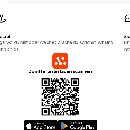
berall
Je
gal wo du bist oder welche Sprache du sprichst, wir sind
Fin
ür dich da.
imm
Zum Herunterladen scannen