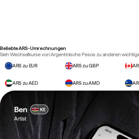
Beliebte ARS-Umrechnungen
Sieh Wechselkurse von Argentinische Pesos zu anderen wichti
ARS zu EUR
ARS zu GBP
AR
ARS zu AED
ARS zu AMD
AR