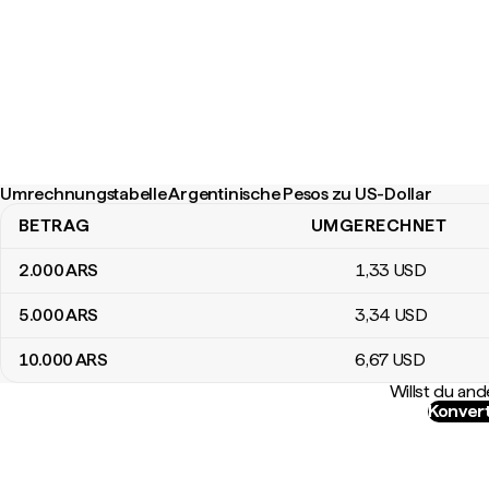
Umrechnungstabelle Argentinische Pesos zu US-Dollar
BETRAG
UMGERECHNET
Umrechnungstabelle Argentinische Pesos zu US-Dollar
2.000
ARS
1
,33
USD
5.000
ARS
3
,34
USD
10.000
ARS
6
,67
USD
Willst du a
Konver