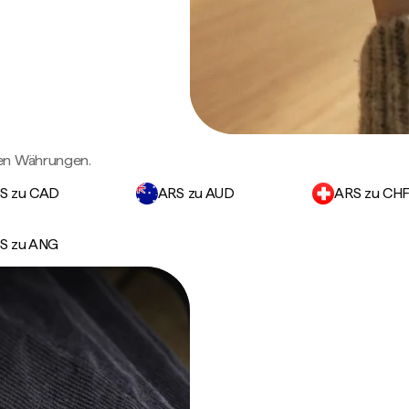
gen Währungen.
S zu CAD
ARS zu AUD
ARS zu CH
S zu ANG