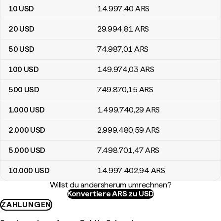
10
USD
14.997
,40
ARS
20
USD
29.994
,81
ARS
50
USD
74.987
,01
ARS
100
USD
149.974
,03
ARS
500
USD
749.870
,15
ARS
1.000
USD
1.499.740
,29
ARS
2.000
USD
2.999.480
,59
ARS
5.000
USD
7.498.701
,47
ARS
10.000
USD
14.997.402
,94
ARS
Willst du andersherum umrechnen?
Konvertiere ARS zu USD
ZAHLUNGEN