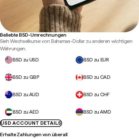
Beliebte BSD-Umrechnungen
Sieh Wechselkurse von Bahamas-Dollar zu anderen wichtigen
Währungen.
BSD zu USD
BSD zu EUR
BSD zu GBP
BSD zu CAD
BSD zu AUD
BSD zu CHF
BSD zu AED
BSD zu AMD
USD ACCOUNT DETAILS
Erhalte Zahlungen von überall