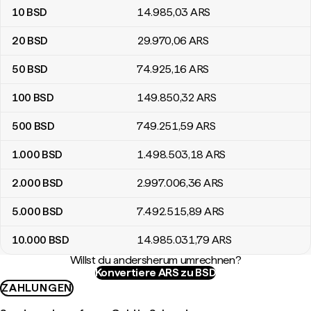
10
BSD
14.985
,03
ARS
20
BSD
29.970
,06
ARS
50
BSD
74.925
,16
ARS
100
BSD
149.850
,32
ARS
500
BSD
749.251
,59
ARS
1.000
BSD
1.498.503
,18
ARS
2.000
BSD
2.997.006
,36
ARS
5.000
BSD
7.492.515
,89
ARS
10.000
BSD
14.985.031
,79
ARS
Willst du andersherum umrechnen?
Konvertiere ARS zu BSD
ZAHLUNGEN