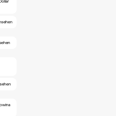
ollar
ansehen
nsehen
nsehen
gowina