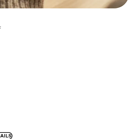
F
AILS