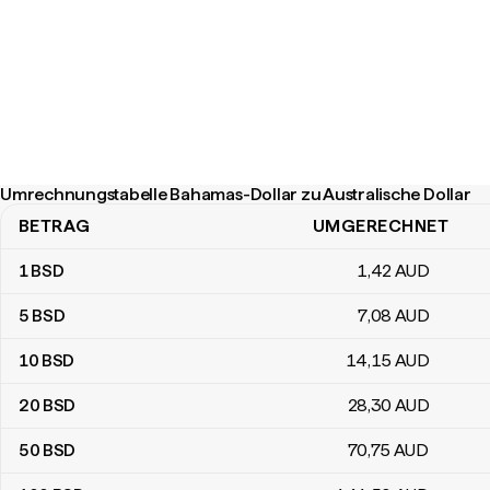
Umrechnungstabelle Bahamas-Dollar zu Australische Dollar
BETRAG
UMGERECHNET
Umrechnungstabelle Bahamas-Dollar zu Australische Dollar
1
BSD
1
,42
AUD
5
BSD
7
,08
AUD
10
BSD
14
,15
AUD
20
BSD
28
,30
AUD
50
BSD
70
,75
AUD