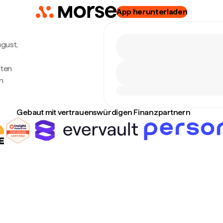
App herunterladen
ugust,
hten
n
Gebaut mit vertrauenswürdigen Finanzpartnern