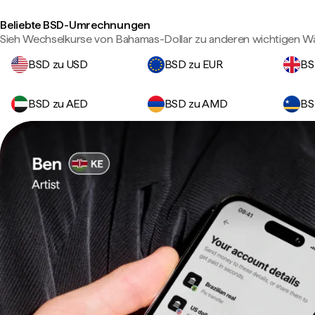
Beliebte BSD-Umrechnungen
Sieh Wechselkurse von Bahamas-Dollar zu anderen wichtigen W
BSD zu USD
BSD zu EUR
BS
BSD zu AED
BSD zu AMD
BS