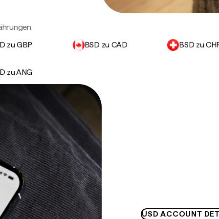
ährungen.
D zu GBP
BSD zu CAD
BSD zu CH
D zu ANG
USD ACCOUNT DET