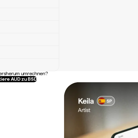
ndersherum umrechnen?
iere AUD zu BSD