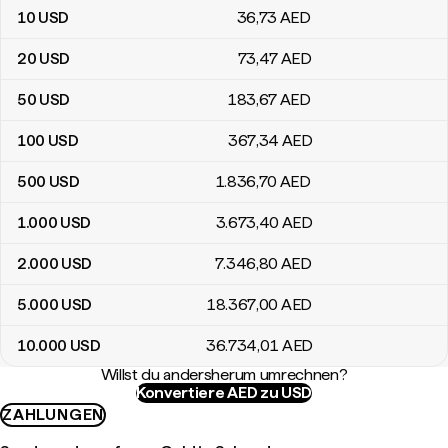
10
USD
36
,73
AED
20
USD
73
,47
AED
50
USD
183
,67
AED
100
USD
367
,34
AED
500
USD
1.836
,70
AED
1.000
USD
3.673
,40
AED
2.000
USD
7.346
,80
AED
5.000
USD
18.367
,00
AED
10.000
USD
36.734
,01
AED
Willst du andersherum umrechnen?
Konvertiere AED zu USD
ZAHLUNGEN