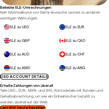
Beliebte SLE-Umrechnungen
Sieh Wechselkurse von Sierra-leonische Leones zu anderen
wichtigen Währungen.
SLE zu USD
SLE zu EUR
SLE zu GBP
SLE zu CAD
SLE zu AUD
SLE zu CHF
SLE zu AMD
SLE zu ANG
USD ACCOUNT DETAILS
Erhalte Zahlungen von überall
Teile USD-, EUR-, MXN- und BRL-Kontodetails mit Kunden und
Gehaltsabrechnung, um wie ein Einheimischer bezahlt zu
werden, überall auf der Welt.
Lass dich heute bezahlen