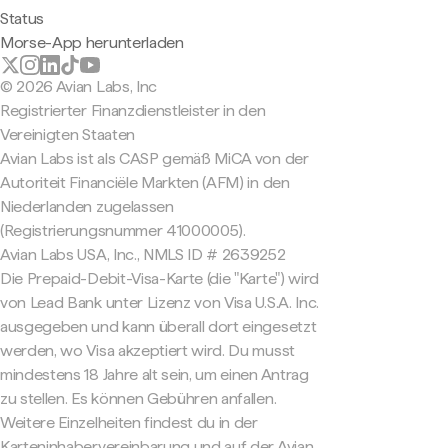
Status
Morse-App herunterladen
© 2026 Avian Labs, Inc
Registrierter Finanzdienstleister in den
Vereinigten Staaten
Avian Labs ist als CASP gemäß MiCA von der
Autoriteit Financiële Markten (AFM) in den
Niederlanden zugelassen
(Registrierungsnummer 41000005).
Avian Labs USA, Inc., NMLS ID # 2639252
Die Prepaid-Debit-Visa-Karte (die "Karte") wird
von Lead Bank unter Lizenz von Visa U.S.A. Inc.
ausgegeben und kann überall dort eingesetzt
werden, wo Visa akzeptiert wird. Du musst
mindestens 18 Jahre alt sein, um einen Antrag
zu stellen. Es können Gebühren anfallen.
Weitere Einzelheiten findest du in der
Karteninhabervereinbarung und auf der Avian