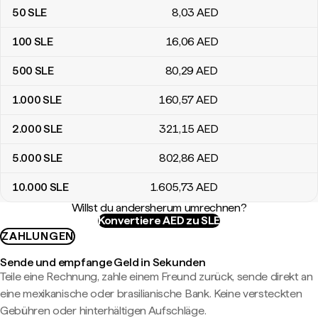
50
SLE
8
,03
AED
100
SLE
16
,06
AED
500
SLE
80
,29
AED
1.000
SLE
160
,57
AED
2.000
SLE
321
,15
AED
5.000
SLE
802
,86
AED
10.000
SLE
1.605
,73
AED
Willst du andersherum umrechnen?
Konvertiere AED zu SLE
ZAHLUNGEN
Sende und empfange Geld in Sekunden
Teile eine Rechnung, zahle einem Freund zurück, sende direkt an
eine mexikanische oder brasilianische Bank. Keine versteckten
Gebühren oder hinterhältigen Aufschläge.