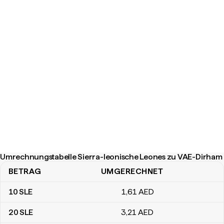
Umrechnungstabelle Sierra-leonische Leones zu VAE-Dirham
BETRAG
UMGERECHNET
Umrechnungstabelle Sierra-leonische Leones zu VAE-Dirham
10
SLE
1
,61
AED
20
SLE
3
,21
AED