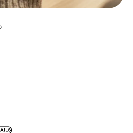
D
AILS