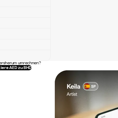
ndersherum umrechnen?
tiere AED zu BHD