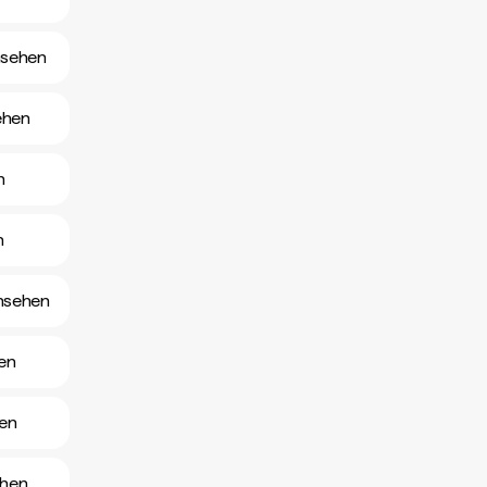
nsehen
ehen
n
n
ansehen
en
hen
ehen