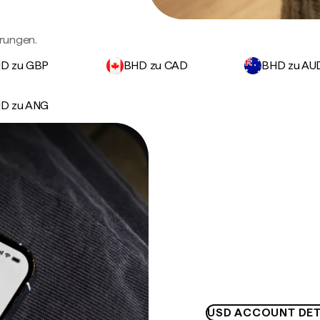
rungen.
D zu GBP
BHD zu CAD
BHD zu AU
D zu ANG
USD ACCOUNT DET