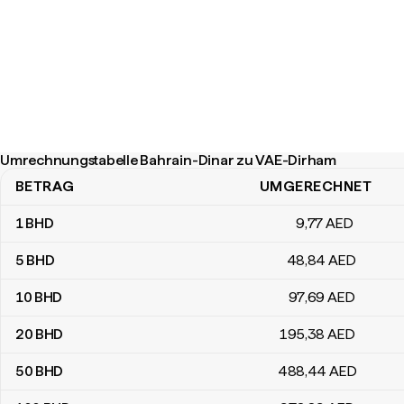
Umrechnungstabelle Bahrain-Dinar zu VAE-Dirham
BETRAG
UMGERECHNET
Umrechnungstabelle Bahrain-Dinar zu VAE-Dirham
1
BHD
9
,77
AED
5
BHD
48
,84
AED
10
BHD
97
,69
AED
20
BHD
195
,38
AED
50
BHD
488
,44
AED