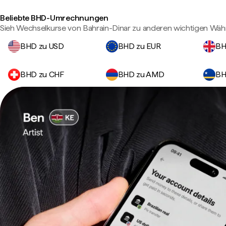
Beliebte BHD-Umrechnungen
Sieh Wechselkurse von Bahrain-Dinar zu anderen wichtigen Wäh
BHD zu USD
BHD zu EUR
BH
BHD zu CHF
BHD zu AMD
BH