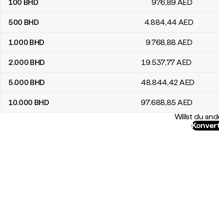
100
BHD
976
,89
AED
500
BHD
4.884
,44
AED
1.000
BHD
9.768
,88
AED
2.000
BHD
19.537
,77
AED
5.000
BHD
48.844
,42
AED
10.000
BHD
97.688
,85
AED
Willst du a
Konver