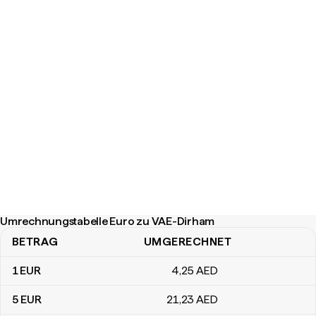
Umrechnungstabelle Euro zu VAE-Dirham
BETRAG
UMGERECHNET
Umrechnungstabelle Euro zu VAE-Dirham
1
EUR
4
,25
AED
5
EUR
21
,23
AED