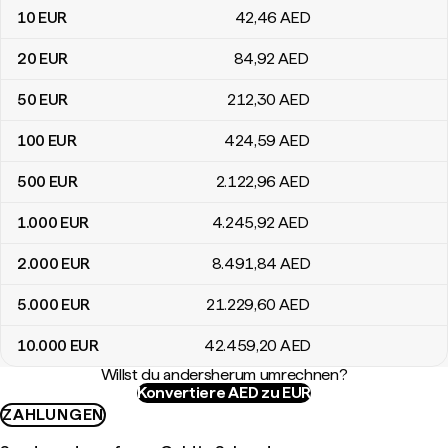
10
EUR
42
,46
AED
20
EUR
84
,92
AED
50
EUR
212
,30
AED
100
EUR
424
,59
AED
500
EUR
2.122
,96
AED
1.000
EUR
4.245
,92
AED
2.000
EUR
8.491
,84
AED
5.000
EUR
21.229
,60
AED
10.000
EUR
42.459
,20
AED
Willst du andersherum umrechnen?
Konvertiere AED zu EUR
ZAHLUNGEN