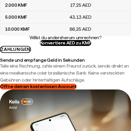
2.000
KMF
17
,25
AED
5.000
KMF
43
,13
AED
10.000
KMF
86
,25
AED
Willst du andersherum umrechnen?
Konvertiere AED zu KMF
ZAHLUNGEN
Sende und empfange Geld in Sekunden
Teile eine Rechnung, zahle einem Freund zurück, sende direkt an
eine mexikanische oder brasilianische Bank. Keine versteckten
Gebühren oder hinterhältigen Aufschläge.
Öffne deinen kostenlosen Account