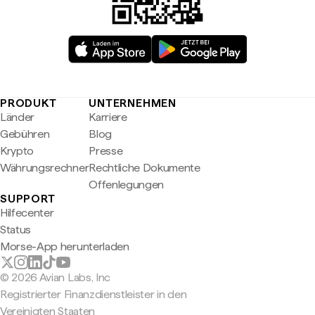
PRODUKT
UNTERNEHMEN
Länder
Karriere
Gebühren
Blog
Krypto
Presse
Währungsrechner
Rechtliche Dokumente
Offenlegungen
SUPPORT
Hilfecenter
Status
Morse-App herunterladen
© 2026 Avian Labs, Inc
Registrierter Finanzdienstleister in den
Vereinigten Staaten