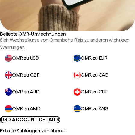
Beliebte OMR-Umrechnungen
Sieh Wechselkurse von Omanische Rials zu anderen wichtigen
Währungen.
OMR zu USD
OMR zu EUR
OMR zu GBP
OMR zu CAD
OMR zu AUD
OMR zu CHF
OMR zu AMD
OMR zu ANG
USD ACCOUNT DETAILS
Erhalte Zahlungen von überall