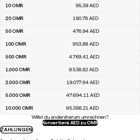
10
OMR
95
,39
AED
20
OMR
190
,78
AED
50
OMR
476
,94
AED
100
OMR
953
,88
AED
500
OMR
4.769
,41
AED
1.000
OMR
9.538
,82
AED
2.000
OMR
19.077
,64
AED
5.000
OMR
47.694
,11
AED
10.000
OMR
95.388
,21
AED
Willst du andersherum umrechnen?
Konvertiere AED zu OMR
ZAHLUNGEN