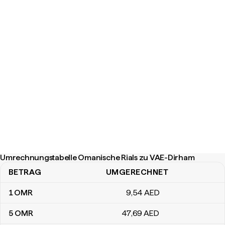
Umrechnungstabelle Omanische Rials zu VAE-Dirham
BETRAG
UMGERECHNET
Umrechnungstabelle Omanische Rials zu VAE-Dirham
1
OMR
9
,54
AED
5
OMR
47
,69
AED