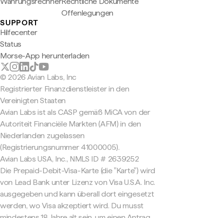
Währungsrechner
Rechtliche Dokumente
Offenlegungen
SUPPORT
Hilfecenter
Status
Morse-App herunterladen
© 2026 Avian Labs, Inc
Registrierter Finanzdienstleister in den
Vereinigten Staaten
Avian Labs ist als CASP gemäß MiCA von der
Autoriteit Financiële Markten (AFM) in den
Niederlanden zugelassen
(Registrierungsnummer 41000005).
Avian Labs USA, Inc., NMLS ID # 2639252
Die Prepaid-Debit-Visa-Karte (die "Karte") wird
von Lead Bank unter Lizenz von Visa U.S.A. Inc.
ausgegeben und kann überall dort eingesetzt
werden, wo Visa akzeptiert wird. Du musst
mindestens 18 Jahre alt sein, um einen Antrag