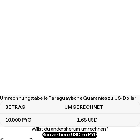
Umrechnungstabelle Paraguayische Guaraníes zu US-Dollar
BETRAG
UMGERECHNET
Umrechnungstabelle Paraguayische Guaraníes zu US-Dollar
10.000
PYG
1
,68
USD
Willst du andersherum umrechnen?
Konvertiere USD zu PYG