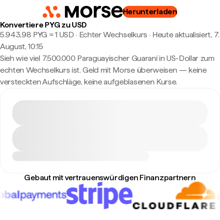
Herunterladen
Konvertiere PYG zu USD
5.943,98 PYG ≈ 1 USD · Echter Wechselkurs
·
Heute aktualisiert, 7.
August, 10:15
Sieh wie viel 7.500.000 Paraguayischer Guaraní in US-Dollar zum
echten Wechselkurs ist. Geld mit Morse überweisen — keine
versteckten Aufschläge, keine aufgeblasenen Kurse.
Gebaut mit vertrauenswürdigen Finanzpartnern