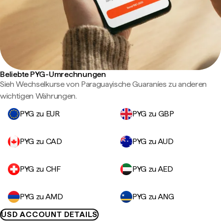
Beliebte PYG-Umrechnungen
Sieh Wechselkurse von Paraguayische Guaraníes zu anderen
wichtigen Währungen.
PYG zu EUR
PYG zu GBP
PYG zu CAD
PYG zu AUD
PYG zu CHF
PYG zu AED
PYG zu AMD
PYG zu ANG
USD ACCOUNT DETAILS