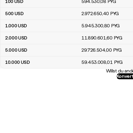
100
USD
594.530
,08
PYG
500
USD
2.972.650
,40
PYG
1.000
USD
5.945.300
,80
PYG
2.000
USD
11.890.601
,60
PYG
5.000
USD
29.726.504
,00
PYG
10.000
USD
59.453.008
,01
PYG
Willst du a
Konvert