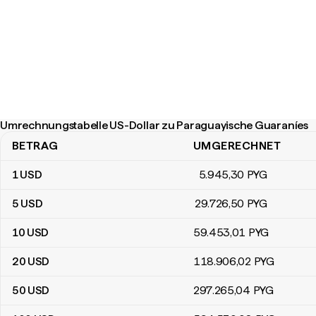
Umrechnungstabelle US-Dollar zu Paraguayische Guaraníes
BETRAG
UMGERECHNET
Umrechnungstabelle US-Dollar zu Paraguayische Guaraníes
1
USD
5.945
,30
PYG
5
USD
29.726
,50
PYG
10
USD
59.453
,01
PYG
20
USD
118.906
,02
PYG
50
USD
297.265
,04
PYG