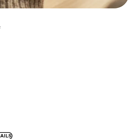
F
AILS