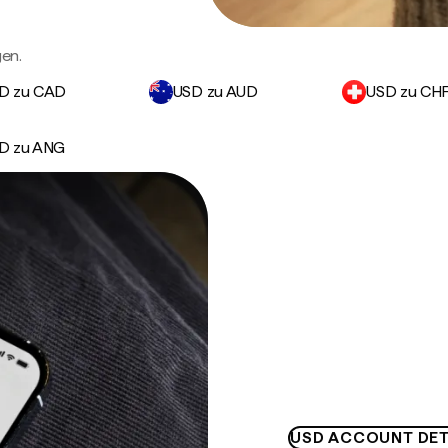
en.
D zu CAD
USD zu AUD
USD zu CH
D zu ANG
USD ACCOUNT DET