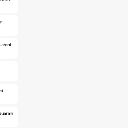
r
uaraní
ní
Guaraní