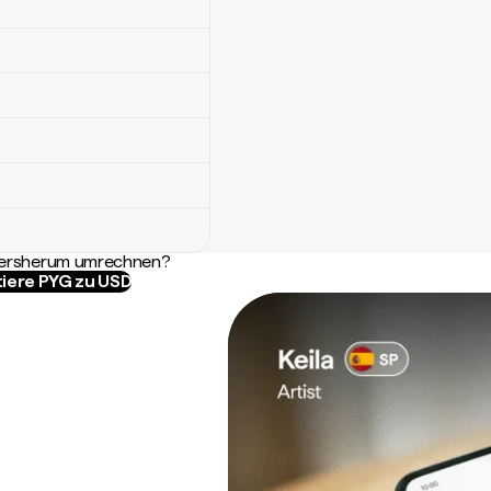
ndersherum umrechnen?
iere PYG zu USD