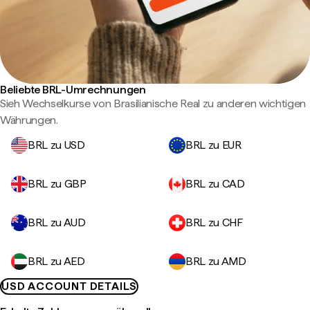
Beliebte BRL-Umrechnungen
Sieh Wechselkurse von Brasilianische Real zu anderen wichtigen
Währungen.
BRL zu USD
BRL zu EUR
BRL zu GBP
BRL zu CAD
BRL zu AUD
BRL zu CHF
BRL zu AED
BRL zu AMD
USD ACCOUNT DETAILS