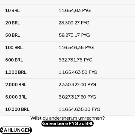
10
BRL
11.654
,63
PYG
20
BRL
23.309
,27
PYG
50
BRL
58.273
,17
PYG
100
BRL
116.546
,35
PYG
500
BRL
582.731
,75
PYG
1.000
BRL
1.165.463
,50
PYG
2.000
BRL
2.330.927
,00
PYG
5.000
BRL
5.827.317
,50
PYG
10.000
BRL
11.654.635
,00
PYG
Willst du andersherum umrechnen?
Konvertiere PYG zu BRL
ZAHLUNGEN