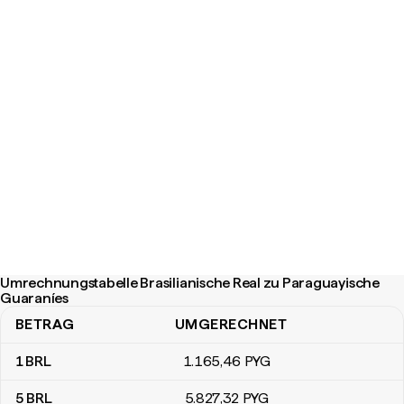
Umrechnungstabelle Brasilianische Real zu Paraguayische
Guaraníes
BETRAG
UMGERECHNET
Umrechnungstabelle Brasilianische Real zu Paraguayische Guaran
1
BRL
1.165
,46
PYG
5
BRL
5.827
,32
PYG