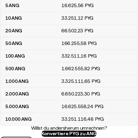
5
ANG
16.625
,56
PYG
10
ANG
33.251
,12
PYG
20
ANG
66.502
,23
PYG
50
ANG
166.255
,58
PYG
100
ANG
332.511
,16
PYG
500
ANG
1.662.555
,82
PYG
1.000
ANG
3.325.111
,65
PYG
2.000
ANG
6.650.223
,30
PYG
5.000
ANG
16.625.558
,24
PYG
10.000
ANG
33.251.116
,48
PYG
Willst du andersherum umrechnen?
Konvertiere PYG zu ANG