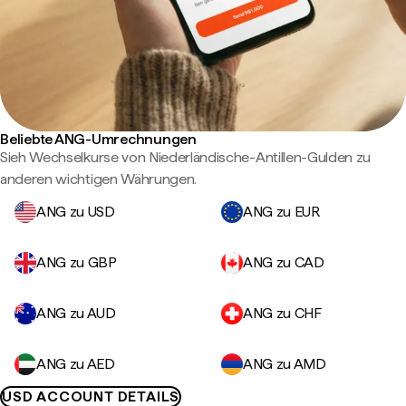
Beliebte ANG-Umrechnungen
Sieh Wechselkurse von Niederländische-Antillen-Gulden zu
anderen wichtigen Währungen.
ANG zu USD
ANG zu EUR
ANG zu GBP
ANG zu CAD
ANG zu AUD
ANG zu CHF
ANG zu AED
ANG zu AMD
USD ACCOUNT DETAILS