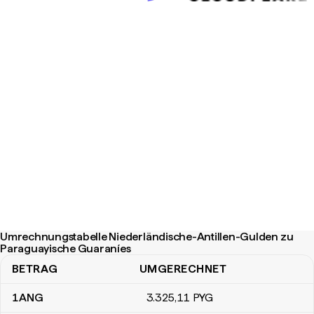
Umrechnungstabelle Niederländische-Antillen-Gulden zu
Paraguayische Guaraníes
BETRAG
UMGERECHNET
Umrechnungstabelle Niederländische-Antillen-Gulden zu Paragu
1
ANG
3.325
,11
PYG