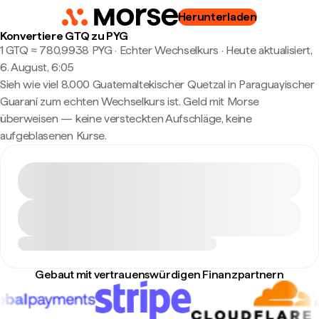
Herunterladen
Konvertiere GTQ zu PYG
1 GTQ ≈ 780,9938 PYG · Echter Wechselkurs
·
Heute aktualisiert,
6. August, 6:05
Sieh wie viel 8.000 Guatemaltekischer Quetzal in Paraguayischer
Guaraní zum echten Wechselkurs ist. Geld mit Morse
überweisen — keine versteckten Aufschläge, keine
aufgeblasenen Kurse.
Gebaut mit vertrauenswürdigen Finanzpartnern