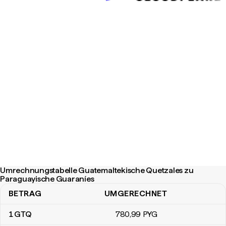
Umrechnungstabelle Guatemaltekische Quetzales zu
Paraguayische Guaraníes
BETRAG
UMGERECHNET
Umrechnungstabelle Guatemaltekische Quetzales zu Paraguayis
1
GTQ
780
,99
PYG