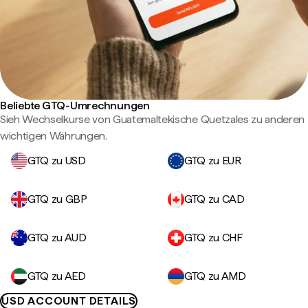
Beliebte GTQ-Umrechnungen
Sieh Wechselkurse von Guatemaltekische Quetzales zu anderen
wichtigen Währungen.
GTQ zu USD
GTQ zu EUR
GTQ zu GBP
GTQ zu CAD
GTQ zu AUD
GTQ zu CHF
GTQ zu AED
GTQ zu AMD
USD ACCOUNT DETAILS