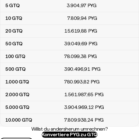
5
GTQ
3.904
,97
PYG
10
GTQ
7.809
,94
PYG
20
GTQ
15.619
,88
PYG
50
GTQ
39.049
,69
PYG
100
GTQ
78.099
,38
PYG
500
GTQ
390.496
,91
PYG
1.000
GTQ
780.993
,82
PYG
2.000
GTQ
1.561.987
,65
PYG
5.000
GTQ
3.904.969
,12
PYG
10.000
GTQ
7.809.938
,24
PYG
Willst du andersherum umrechnen?
Konvertiere PYG zu GTQ