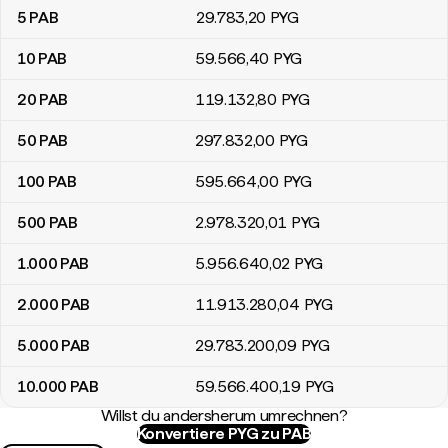
5
PAB
29.783
,20
PYG
10
PAB
59.566
,40
PYG
20
PAB
119.132
,80
PYG
50
PAB
297.832
,00
PYG
100
PAB
595.664
,00
PYG
500
PAB
2.978.320
,01
PYG
1.000
PAB
5.956.640
,02
PYG
2.000
PAB
11.913.280
,04
PYG
5.000
PAB
29.783.200
,09
PYG
10.000
PAB
59.566.400
,19
PYG
Willst du andersherum umrechnen?
Konvertiere PYG zu PAB