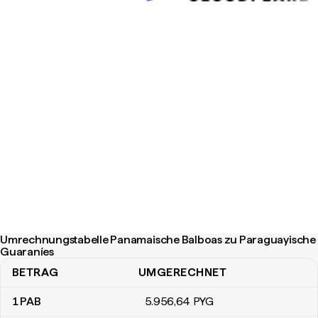
Umrechnungstabelle Panamaische Balboas zu Paraguayische
Guaraníes
BETRAG
UMGERECHNET
Umrechnungstabelle Panamaische Balboas zu Paraguayische Gu
1
PAB
5.956
,64
PYG