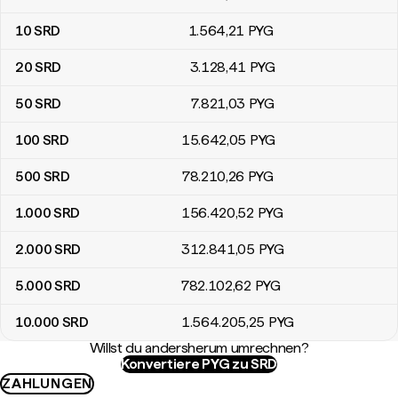
10
SRD
1.564
,21
PYG
20
SRD
3.128
,41
PYG
50
SRD
7.821
,03
PYG
100
SRD
15.642
,05
PYG
500
SRD
78.210
,26
PYG
1.000
SRD
156.420
,52
PYG
2.000
SRD
312.841
,05
PYG
5.000
SRD
782.102
,62
PYG
10.000
SRD
1.564.205
,25
PYG
Willst du andersherum umrechnen?
Konvertiere PYG zu SRD
ZAHLUNGEN