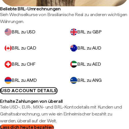
Beliebte BRL-Umrechnungen
Sieh Wechselkurse von Brasilianische Real zu anderen wichtigen
Währungen.
BRL zu USD
BRL zu GBP
BRL zu CAD
BRL zu AUD
BRL zu CHF
BRL zu AED
BRL zu AMD
BRL zu ANG
USD ACCOUNT DETAILS
Erhalte Zahlungen von überall
Teile USD-, EUR-, MXN- und BRL-Kontodetails mit Kunden und
Gehaltsabrechnung, um wie ein Einheimischer bezahlt zu
werden, überall auf der Welt.
Lass dich heute bezahlen