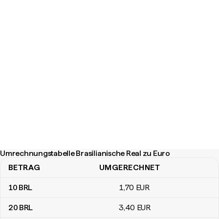
Umrechnungstabelle Brasilianische Real zu Euro
BETRAG
UMGERECHNET
Umrechnungstabelle Brasilianische Real zu Euro
10
BRL
1
,70
EUR
20
BRL
3
,40
EUR