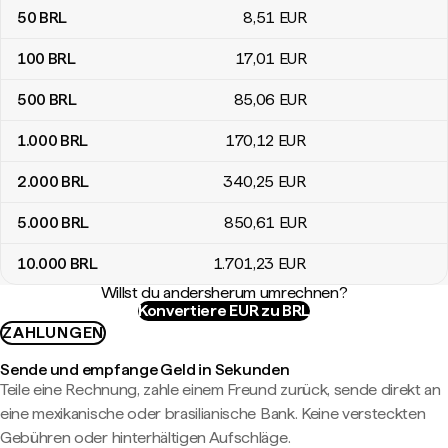
50
BRL
8
,51
EUR
100
BRL
17
,01
EUR
500
BRL
85
,06
EUR
1.000
BRL
170
,12
EUR
2.000
BRL
340
,25
EUR
5.000
BRL
850
,61
EUR
10.000
BRL
1.701
,23
EUR
Willst du andersherum umrechnen?
Konvertiere EUR zu BRL
ZAHLUNGEN
Sende und empfange Geld in Sekunden
Teile eine Rechnung, zahle einem Freund zurück, sende direkt an
eine mexikanische oder brasilianische Bank. Keine versteckten
Gebühren oder hinterhältigen Aufschläge.