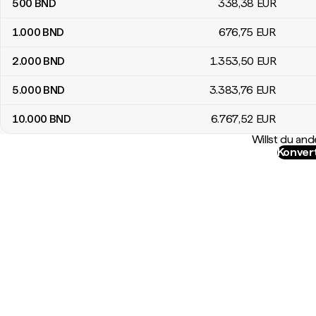
500
BND
338
,38
EUR
1.000
BND
676
,75
EUR
2.000
BND
1.353
,50
EUR
5.000
BND
3.383
,76
EUR
10.000
BND
6.767
,52
EUR
Willst du a
Konver