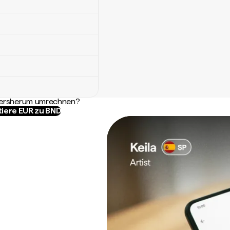
ndersherum umrechnen?
tiere EUR zu BND