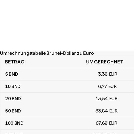
Umrechnungstabelle Brunei-Dollar zu Euro
BETRAG
UMGERECHNET
Umrechnungstabelle Brunei-Dollar zu Euro
5
BND
3
,38
EUR
10
BND
6
,77
EUR
20
BND
13
,54
EUR
50
BND
33
,84
EUR
100
BND
67
,68
EUR