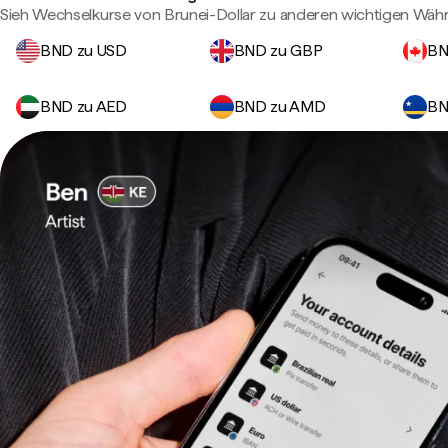
Sieh Wechselkurse von Brunei-Dollar zu anderen wichtigen Wäh
BND zu USD
BND zu GBP
BN
BND zu AED
BND zu AMD
BN