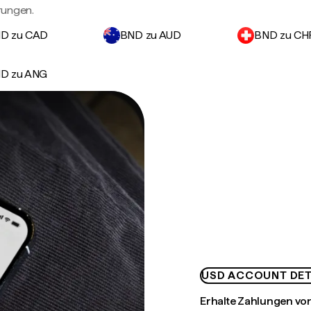
rungen.
D zu CAD
BND zu AUD
BND zu CH
D zu ANG
USD ACCOUNT DET
Erhalte Zahlungen von