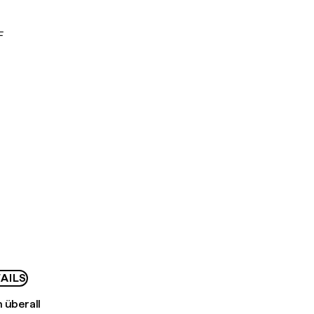
F
AILS
 überall